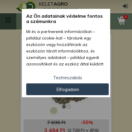
KELET
AGRO
webshop.keletagro.hu
Az Ön adatainak védelme fontos
0
a számunkra
Mi és a partnereink információkat –
például cookie-kat – tárolunk egy
meghajtólánc SCD (felső)
eszközön vagy hozzáférünk az
eszközön tárolt információkhoz, és
személyes adatokat – például egyedi
azonosítókat és az eszköz által küldött
alapvető információkat – kezelünk
személyre szabott hirdetések és
Testreszabás
tartalom nyújtásához, hirdetés- és
Elfogadom
tartalomméréshez, nézettségi adatok
gyűjtéséhez, valamint termékek
kifejlesztéséhez és a termékek
javításához. Az Ön engedélyével mi és a
partnereink eszközleolvasásos
7 698 Ft
-55%
módszerrel szerzett pontos geolokációs
adatokat és azonosítási információkat
3 464 Ft
(2 728 Ft + ÁFA)