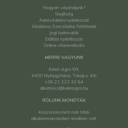
Hogyan vásároljunk?
Segítség
Adatvédelmi nyilatkozat
Általános Szerződési Feltételek
Jogi tudnivalók
Elállási nyilatkozat
Online vitarendezés
MERRE VAGYUNK
Kelet-Agro Kft.
4400 Nyíregyháza, Tokaji u. 4/b
+36 21 223 32 64
alkatresz@keletagro.hu
RÓLUNK MONDTÁK
Köszönöm,mint már több
alkalommal,minden rendben volt.