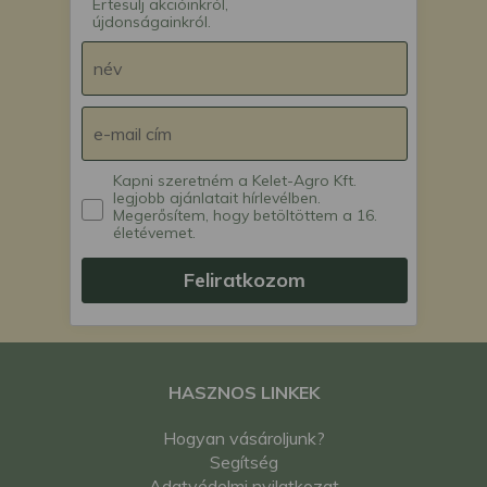
Értesülj akcióinkról,
újdonságainkról.
Kapni szeretném a Kelet-Agro Kft.
legjobb ajánlatait hírlevélben.
Megerősítem, hogy betöltöttem a 16.
életévemet.
Feliratkozom
HASZNOS LINKEK
Hogyan vásároljunk?
Segítség
Adatvédelmi nyilatkozat