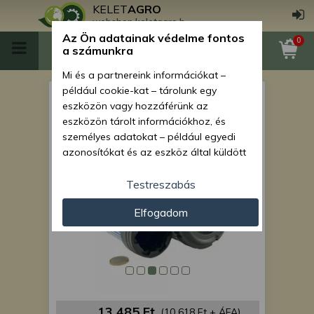
KELET
AGRO
webshop.keletagro.hu
Az Ön adatainak védelme fontos
0
a számunkra
Mi és a partnereink információkat –
például cookie-kat – tárolunk egy
Force 1006 Stage V légszűrő
eszközön vagy hozzáférünk az
betét
eszközön tárolt információkhoz, és
személyes adatokat – például egyedi
azonosítókat és az eszköz által küldött
alapvető információkat – kezelünk
személyre szabott hirdetések és
Testreszabás
tartalom nyújtásához, hirdetés- és
Elfogadom
tartalomméréshez, nézettségi adatok
gyűjtéséhez, valamint termékek
kifejlesztéséhez és a termékek
javításához. Az Ön engedélyével mi és a
partnereink eszközleolvasásos
módszerrel szerzett pontos geolokációs
adatokat és azonosítási információkat
13 485 Ft
(10 618 Ft + ÁFA)