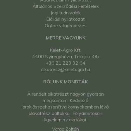
Általános Szerződési Feltételek
Jogi tudnivalók
Elállási nyilatkozat
Online vitarendezés
MERRE VAGYUNK
Kelet-Agro Kft.
4400 Nyíregyháza, Tokaji u. 4/b
+36 21 223 32 64
alkatresz@keletagro.hu
RÓLUNK MONDTÁK
A rendelt alkatrészt nagyon gyorsan
megkaptam. Kedvező
árak,összehasonlítva környékemben lévő
alakatrész boltokkal. Folyamatosan
figyelem az akciókat.
Varga Zoltán