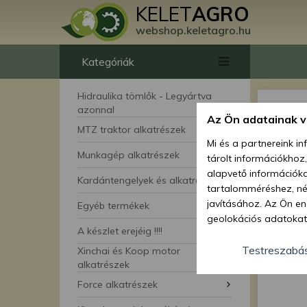
KELET
AGRO
webshop.keletagro.hu
Kategóriák
Hidraulika tömlők - Legyártva
azonnal
Az Ön adatainak 
MTZ traktor alkatrészek
Mi és a partnereink i
Munkagép alkatrészek
tárolt információkhoz
alapvető információka
Kardántengelyek és alkatrészei
tartalomméréshez, néz
javításához. Az Ön en
Egyéb termékek
geolokációs adatokat 
A készlet erejéig !!!!
hozzájárulhat ahhoz, 
lehetőségként a hozzá
Testreszabá
Xinchai és Koop motor
megváltoztathatja beá
alkatrészek
feltétlenül szükséges 
Force alkatrészek
beállításai csak erre