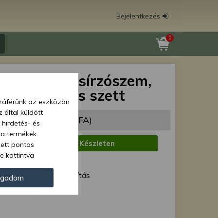
Bejelentkezés
0
1008 izzó, zsírzószem,
íték, tömítés szett
zzáférünk az eszközön
 által küldött
82 Ft
(5 655 Ft + ÁFA)
 hirdetés- és
 a termékek
:
Készleten
zett pontos
e kattintva
1 munkanap
ünk. Másik
ód:
Normál szállítás
oz juthat, és
ogadom
kezeléséhez nem
Force 41561
zelés ellen. A
tvédelmi szabályzatunk