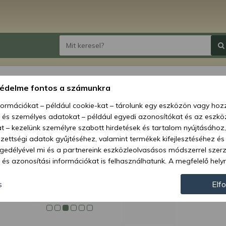
Force 
védelme fontos a számunkra
biztos
nformációkat – például cookie-kat – tárolunk egy eszközön vagy ho
, és személyes adatokat – például egyedi azonosítókat és az eszköz
Ár:
7 1
t – kezelünk személyre szabott hirdetések és tartalom nyújtásához,
ettségi adatok gyűjtéséhez, valamint termékek kifejlesztéséhez és
Elérhetőség
gedélyével mi és a partnereink eszközleolvasásos módszerrel szer
és azonosítási információkat is felhasználhatunk. A megfelelő helyr
Szállítás:
hogy mi és a partnereink a fent leírtak szerint adatkezelést végezz
Szállítási m
járulás megadása vagy elutasítása előtt részletesebb információkh
s
Elf
llításait. Felhívjuk figyelmét, hogy személyes adatainak bizonyos 
Cikkszám:
az Ön hozzájárulása, de jogában áll tiltakozni az ilyen jellegű adatke
 a weboldalra érvényesek. Erre a webhelyre visszatérve vagy az ada