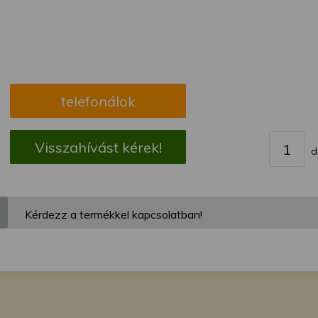
megváltoztathatja a beállításait.
telefonálok
Visszahívást kérek!
d
Kérdezz a termékkel kapcsolatban!