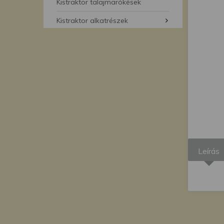
segítségével bármikor 
Kistraktor talajmarókések
Kistraktor alkatrészek
Leírás