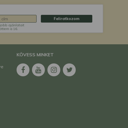
Feliratkozom
jobb ajánlatait
öttem a 16.
KÖVESS MINKET
ve