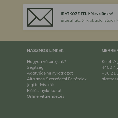
IRATKOZZ FEL hírlevelünkre!
Értesülj akcióinkról, újdonságaink
HASZNOS LINKEK
MERRE
Hogyan vásároljunk?
Kelet-Ag
Segítség
4400 Nyí
Adatvédelmi nyilatkozat
+36 21 
Általános Szerződési Feltételek
alkatres
Jogi tudnivalók
Elállási nyilatkozat
Online vitarendezés