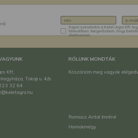
ról.
Kapni szeretném a Kelet-Agro Kft. leg
hírlevélben. Megerősítem, hogy betölt
életévemet.
 VAGYUNK
RÓLUNK MONDTÁK
ro Kft.
Köszönöm meg vagyok eléged
regyháza, Tokaji u. 4/b
223 32 64
z@keletagro.hu
Romsics Antal Imréné
Homokmégy