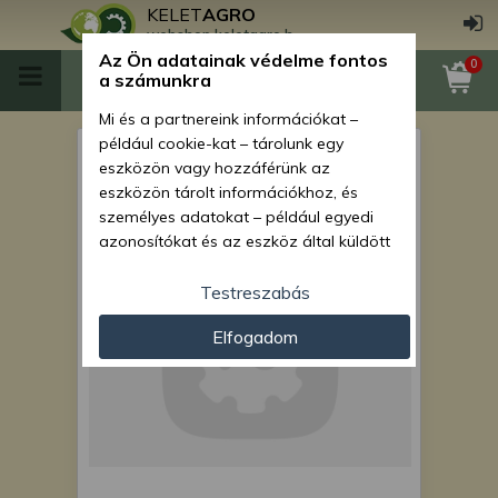
KELET
AGRO
webshop.keletagro.hu
Az Ön adatainak védelme fontos
0
a számunkra
Mi és a partnereink információkat –
például cookie-kat – tárolunk egy
Force 1008 szélvédő üveg,
eszközön vagy hozzáférünk az
jobb ajtó mögött
eszközön tárolt információkhoz, és
személyes adatokat – például egyedi
azonosítókat és az eszköz által küldött
alapvető információkat – kezelünk
személyre szabott hirdetések és
Testreszabás
tartalom nyújtásához, hirdetés- és
Elfogadom
tartalomméréshez, nézettségi adatok
gyűjtéséhez, valamint termékek
kifejlesztéséhez és a termékek
javításához. Az Ön engedélyével mi és a
partnereink eszközleolvasásos
módszerrel szerzett pontos geolokációs
adatokat és azonosítási információkat