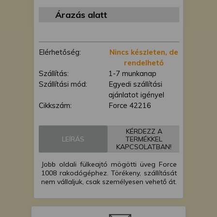
is felhasználhatunk. A megfelelő helyre
Árazás alatt
kattintva hozzájárulhat ahhoz, hogy mi
és a partnereink a fent leírtak szerint
adatkezelést végezzünk. Másik
lehetőségként a hozzájárulás
Elérhetőség:
Nincs készleten, de
megadása vagy elutasítása előtt
rendelhető
részletesebb információkhoz juthat, és
Szállítás:
1-7 munkanap
megváltoztathatja beállításait. Felhívjuk
Szállítási mód:
Egyedi szállítási
figyelmét, hogy személyes adatainak
ajánlatot igényel
bizonyos kezeléséhez nem feltétlenül
Cikkszám:
Force 42216
szükséges az Ön hozzájárulása, de
jogában áll tiltakozni az ilyen jellegű
KÉRDEZZ A
adatkezelés ellen. A beállításai csak erre
LEÍRÁS
TERMÉKKEL
a weboldalra érvényesek. Erre a
KAPCSOLATBAN!
webhelyre visszatérve vagy az
Jobb oldali fülkeajtó mögötti üveg Force
adatvédelmi szabályzatunk segítségével
1008 rakodógéphez. Törékeny, szállítását
bármikor megváltoztathatja a
nem vállaljuk, csak személyesen vehető át.
beállításait.