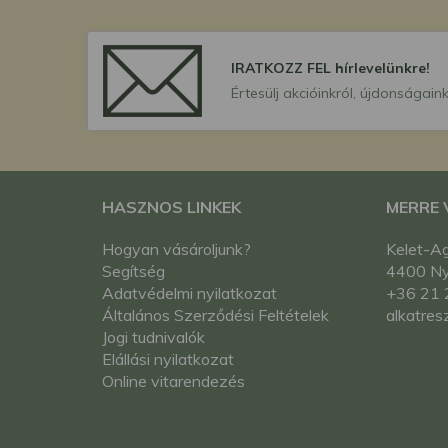
IRATKOZZ FEL hírlevelünkre!
Értesülj akcióinkról, újdonságaink
HASZNOS LINKEK
MERRE
Hogyan vásároljunk?
Kelet-Ag
Segítség
4400 Nyí
Adatvédelmi nyilatkozat
+36 21 
Általános Szerződési Feltételek
alkatres
Jogi tudnivalók
Elállási nyilatkozat
Online vitarendezés