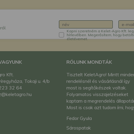
ról.
Kapni szeretném a Kelet-Agro Kft. leg
hírlevélben. Megerősítem, hogy betölt
életévemet.
 VAGYUNK
RÓLUNK MONDTÁK
ro Kft.
Tisztelt KeletAgro! Mintt minde
regyháza, Tokaji u. 4/b
rendelésnél és vásárlásnál így
223 32 64
most is segítőkészek voltak.
z@keletagro.hu
Folyamatos visszajelzéseket
kaptam a megrendelés állapotár
Most is csak azt tudom írni, hog
teljesen meg vagyok elégedve
Fedor Gyula
Önökkel. További minden jót!
Üdvözlettel: Fedor Gyula
Sárospatak