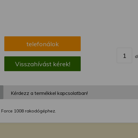
megváltoztathatja a beállításait.
telefonálok
d
Visszahívást kérek!
Kérdezz a termékkel kapcsolatban!
ő Force 1008 rakodógéphez.