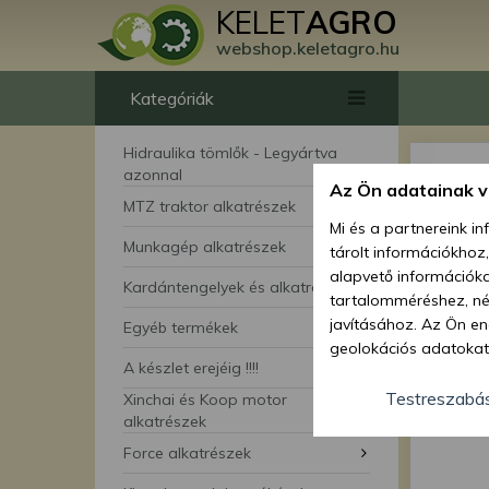
KELET
AGRO
webshop.keletagro.hu
Kategóriák
Hidraulika tömlők - Legyártva
azonnal
Az Ön adatainak 
MTZ traktor alkatrészek
Mi és a partnereink i
Munkagép alkatrészek
tárolt információkhoz
alapvető információka
Kardántengelyek és alkatrészei
tartalomméréshez, néz
javításához. Az Ön en
Egyéb termékek
geolokációs adatokat 
A készlet erejéig !!!!
hozzájárulhat ahhoz, 
lehetőségként a hozzá
Testreszabá
Xinchai és Koop motor
megváltoztathatja beá
alkatrészek
feltétlenül szükséges 
Force alkatrészek
beállításai csak erre