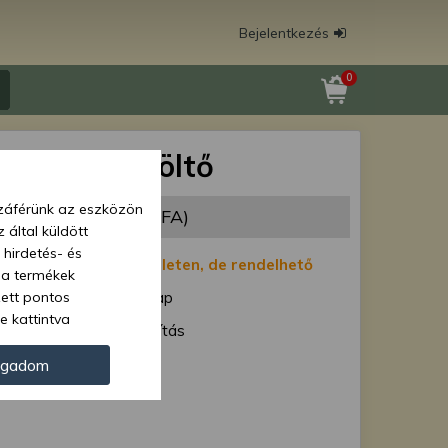
Bejelentkezés
0
 1008 USB töltő
zzáférünk az eszközön
02 Ft
(3 387 Ft + ÁFA)
 által küldött
 hirdetés- és
:
Nincs készleten, de rendelhető
 a termékek
zett pontos
1-7 munkanap
e kattintva
ód:
Normál szállítás
ünk. Másik
oz juthat, és
Force 42463
ogadom
kezeléséhez nem
zelés ellen. A
tvédelmi szabályzatunk