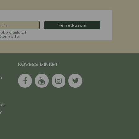
Feliratkozom
jobb ajánlatait
öttem a 16.
KÖVESS MINKET
n
ól.
y