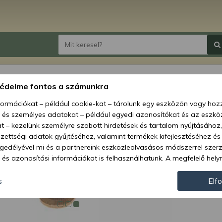
Force
védelme fontos a számunkra
nformációkat – például cookie-kat – tárolunk egy eszközön vagy ho
Ár:
4 3
, és személyes adatokat – például egyedi azonosítókat és az eszköz
t – kezelünk személyre szabott hirdetések és tartalom nyújtásához,
Elérhetőség
ettségi adatok gyűjtéséhez, valamint termékek kifejlesztéséhez és
gedélyével mi és a partnereink eszközleolvasásos módszerrel szer
Szállítás:
és azonosítási információkat is felhasználhatunk. A megfelelő helyr
Szállítási m
hogy mi és a partnereink a fent leírtak szerint adatkezelést végezz
járulás megadása vagy elutasítása előtt részletesebb információkh
Cikkszám:
s
Elf
llításait. Felhívjuk figyelmét, hogy személyes adatainak bizonyos 
az Ön hozzájárulása, de jogában áll tiltakozni az ilyen jellegű adatke
 a weboldalra érvényesek. Erre a webhelyre visszatérve vagy az ada