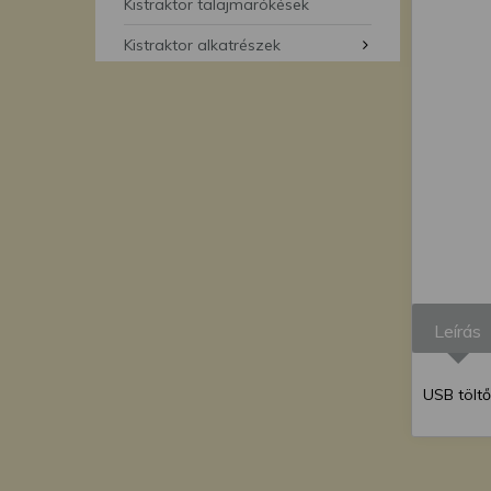
segítségével bármikor 
Kistraktor talajmarókések
Kistraktor alkatrészek
Leírás
USB tölt