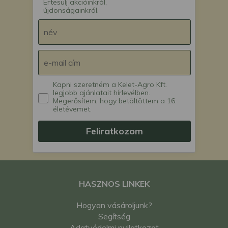
Értesülj akcióinkról,
újdonságainkról.
Kapni szeretném a Kelet-Agro Kft.
legjobb ajánlatait hírlevélben.
Megerősítem, hogy betöltöttem a 16.
életévemet.
Feliratkozom
HASZNOS LINKEK
Hogyan vásároljunk?
Segítség
Adatvédelmi nyilatkozat