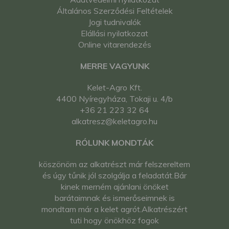
Általános Szerződési Feltételek
Jogi tudnivalók
Elállási nyilatkozat
Online vitarendezés
MERRE VAGYUNK
Kelet-Agro Kft.
4400 Nyíregyháza, Tokaji u. 4/b
+36 21 223 32 64
alkatresz@keletagro.hu
RÓLUNK MONDTÁK
köszönöm az alkatrészt már felszereltem
és úgy tűnik jól szolgálja a feladatát.Bár
kinek merném ajánlani önöket
barátaimnak és ismerőseimnek is
mondtam már a kelet agrót.Alkatrészért
tuti hogy önökhöz fogok