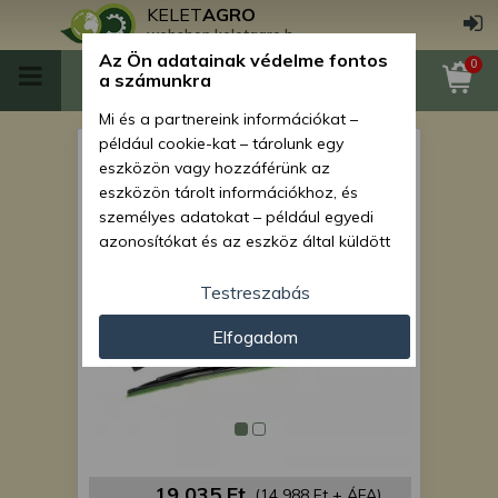
KELET
AGRO
webshop.keletagro.hu
Az Ön adatainak védelme fontos
0
a számunkra
Mi és a partnereink információkat –
például cookie-kat – tárolunk egy
Force 1020 Stage V első
eszközön vagy hozzáférünk az
ablaktörlő lapát, karral
eszközön tárolt információkhoz, és
személyes adatokat – például egyedi
azonosítókat és az eszköz által küldött
alapvető információkat – kezelünk
személyre szabott hirdetések és
Testreszabás
tartalom nyújtásához, hirdetés- és
Elfogadom
tartalomméréshez, nézettségi adatok
gyűjtéséhez, valamint termékek
kifejlesztéséhez és a termékek
javításához. Az Ön engedélyével mi és a
partnereink eszközleolvasásos
módszerrel szerzett pontos geolokációs
adatokat és azonosítási információkat
19 035 Ft
(14 988 Ft + ÁFA)