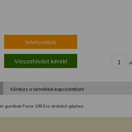
megváltoztathatja a beállításait.
telefonálok
Visszahívást kérek!
d
Kérdezz a termékkel kapcsolatban!
tó gumibak Force 108 Eco árokásó géphez.