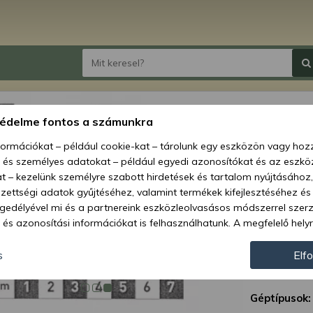
Force
védelme fontos a számunkra
gumib
nformációkat – például cookie-kat – tárolunk egy eszközön vagy ho
, és személyes adatokat – például egyedi azonosítókat és az eszköz
Ár:
6 2
t – kezelünk személyre szabott hirdetések és tartalom nyújtásához,
ettségi adatok gyűjtéséhez, valamint termékek kifejlesztéséhez és
Elérhetőség
gedélyével mi és a partnereink eszközleolvasásos módszerrel szer
és azonosítási információkat is felhasználhatunk. A megfelelő helyr
Szállítás:
hogy mi és a partnereink a fent leírtak szerint adatkezelést végezz
Szállítási m
járulás megadása vagy elutasítása előtt részletesebb információkh
s
Elf
llításait. Felhívjuk figyelmét, hogy személyes adatainak bizonyos 
Cikkszám:
az Ön hozzájárulása, de jogában áll tiltakozni az ilyen jellegű adatke
Géptípusok:
 a weboldalra érvényesek. Erre a webhelyre visszatérve vagy az ada