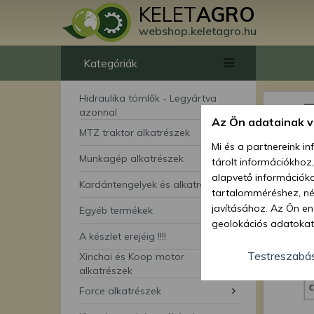
KELET
AGRO
webshop.keletagro.hu
Kategóriák
Hidraulika tömlők - Legyártva
azonnal
Az Ön adatainak 
MTZ traktor alkatrészek
Mi és a partnereink i
Munkagép alkatrészek
tárolt információkhoz
alapvető információka
Kardántengelyek és alkatrészei
tartalomméréshez, néz
javításához. Az Ön en
Egyéb termékek
geolokációs adatokat 
A készlet erejéig !!!!
hozzájárulhat ahhoz, 
lehetőségként a hozzá
Testreszabá
Xinchai és Koop motor
megváltoztathatja beá
alkatrészek
feltétlenül szükséges 
Force alkatrészek
beállításai csak erre