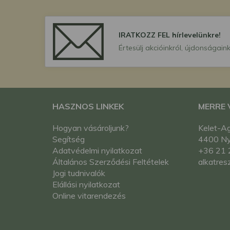
IRATKOZZ FEL hírlevelünkre!
Értesülj akcióinkról, újdonságaink
HASZNOS LINKEK
MERRE
Hogyan vásároljunk?
Kelet-Ag
Segítség
4400 Nyí
Adatvédelmi nyilatkozat
+36 21 
Általános Szerződési Feltételek
alkatres
Jogi tudnivalók
Elállási nyilatkozat
Online vitarendezés