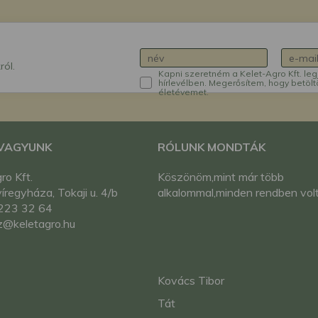
ról.
Kapni szeretném a Kelet-Agro Kft. leg
hírlevélben. Megerősítem, hogy betölt
életévemet.
 VAGYUNK
RÓLUNK MONDTÁK
ro Kft.
Köszönöm,mint már több
regyháza, Tokaji u. 4/b
alkalommal,minden rendben volt
223 32 64
z@keletagro.hu
Kovács Tibor
Tát