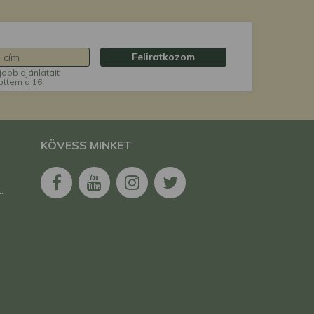
Feliratkozom
jobb ajánlatait
öttem a 16.
KÖVESS MINKET
.