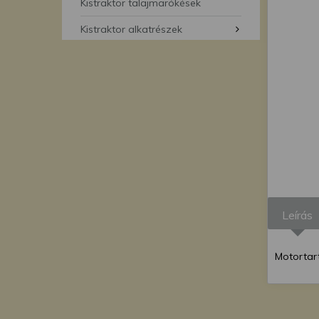
segítségével bármikor 
Kistraktor talajmarókések
Kistraktor alkatrészek
Leírás
Motortar