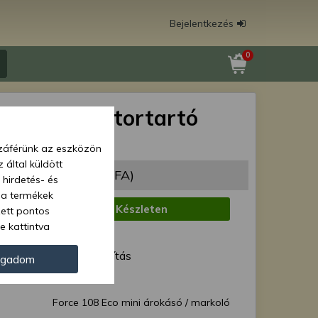
Bejelentkezés
0
 108 Eco motortartó
ak
zzáférünk az eszközön
 által küldött
10 Ft
(4 890 Ft + ÁFA)
 hirdetés- és
 a termékek
:
Készleten
zett pontos
e kattintva
1 munkanap
ünk. Másik
ód:
Normál szállítás
oz juthat, és
ogadom
kezeléséhez nem
Force 40843
zelés ellen. A
Force 108 Eco mini árokásó / markoló
tvédelmi szabályzatunk