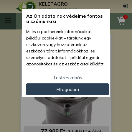
KELET
AGRO
webshop.keletagro.hu
Az Ön adatainak védelme fontos
0
a számunkra
Mi és a partnereink információkat –
például cookie-kat – tárolunk egy
Force 108 Eco toronyforgató
eszközön vagy hozzáférünk az
hidromotor
eszközön tárolt információkhoz, és
személyes adatokat – például egyedi
azonosítókat és az eszköz által küldött
alapvető információkat – kezelünk
személyre szabott hirdetések és
Testreszabás
tartalom nyújtásához, hirdetés- és
Elfogadom
tartalomméréshez, nézettségi adatok
gyűjtéséhez, valamint termékek
kifejlesztéséhez és a termékek
javításához. Az Ön engedélyével mi és a
partnereink eszközleolvasásos
módszerrel szerzett pontos geolokációs
adatokat és azonosítási információkat
77 988 Ft
(61 408 Ft + ÁFA)