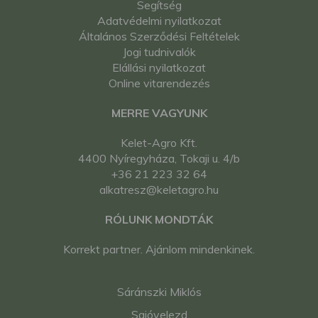
Segítség
Adatvédelmi nyilatkozat
Általános Szerződési Feltételek
Jogi tudnivalók
Elállási nyilatkozat
Online vitarendezés
MERRE VAGYUNK
Kelet-Agro Kft.
4400 Nyíregyháza, Tokaji u. 4/b
+36 21 223 32 64
alkatresz@keletagro.hu
RÓLUNK MONDTÁK
Korrekt partner. Ajánlom mindenkinek.
Sáránszki Miklós
Sajóvelezd