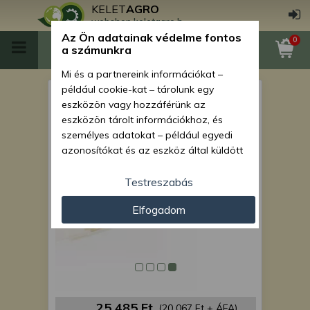
KELET
AGRO
webshop.keletagro.hu
Az Ön adatainak védelme fontos
0
a számunkra
Mi és a partnereink információkat –
például cookie-kat – tárolunk egy
Force 154 gyújtáskapcsoló
eszközön vagy hozzáférünk az
kulccsal
eszközön tárolt információkhoz, és
személyes adatokat – például egyedi
azonosítókat és az eszköz által küldött
alapvető információkat – kezelünk
személyre szabott hirdetések és
Testreszabás
tartalom nyújtásához, hirdetés- és
Elfogadom
tartalomméréshez, nézettségi adatok
gyűjtéséhez, valamint termékek
kifejlesztéséhez és a termékek
javításához. Az Ön engedélyével mi és a
partnereink eszközleolvasásos
módszerrel szerzett pontos geolokációs
adatokat és azonosítási információkat
25 485 Ft
(20 067 Ft + ÁFA)