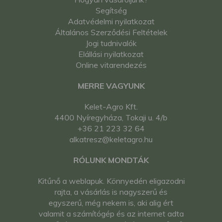
Segítség
Adatvédelmi nyilatkozat
Általános Szerződési Feltételek
Jogi tudnivalók
Elállási nyilatkozat
Online vitarendezés
MERRE VAGYUNK
Kelet-Agro Kft.
4400 Nyíregyháza, Tokaji u. 4/b
+36 21 223 32 64
alkatresz@keletagro.hu
RÓLUNK MONDTÁK
Kitűnő a weblapuk. Könnyedén eligazodni
rajta, a vásárlás is nagyszerű és
egyszerű, még nekem is, aki alig ért
valamit a számítógép és az internet adta