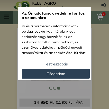
KELET
AGRO
webshop.keletagro.hu
Az Ön adatainak védelme fontos
0
a számunkra
Mi és a partnereink információkat –
például cookie-kat – tárolunk egy
Force 210 vízhőfok jeladó
eszközön vagy hozzáférünk az
eszközön tárolt információkhoz, és
személyes adatokat – például egyedi
azonosítókat és az eszköz által küldött
alapvető információkat – kezelünk
személyre szabott hirdetések és
Testreszabás
tartalom nyújtásához, hirdetés- és
Elfogadom
tartalomméréshez, nézettségi adatok
gyűjtéséhez, valamint termékek
kifejlesztéséhez és a termékek
javításához. Az Ön engedélyével mi és a
partnereink eszközleolvasásos
módszerrel szerzett pontos geolokációs
14 990 Ft
(11 803 Ft + ÁFA)
adatokat és azonosítási információkat