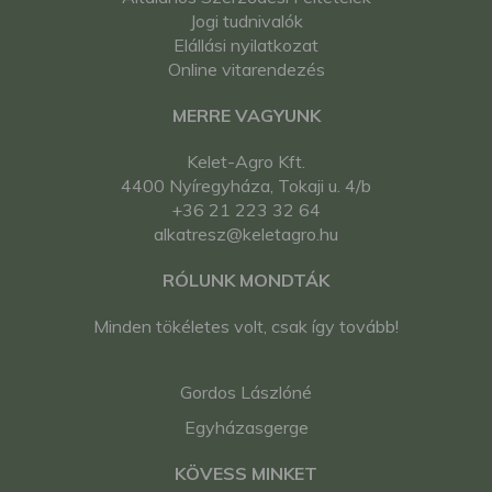
Jogi tudnivalók
Elállási nyilatkozat
Online vitarendezés
MERRE VAGYUNK
Kelet-Agro Kft.
4400 Nyíregyháza, Tokaji u. 4/b
+36 21 223 32 64
alkatresz@keletagro.hu
RÓLUNK MONDTÁK
Minden tökéletes volt, csak így tovább!
Gordos Lászlóné
Egyházasgerge
KÖVESS MINKET