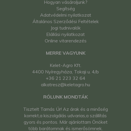
Hogyan vásároljunk?
Segítség
Adatvédelmi nyilatkozat
Általános Szerződési Feltételek
Jogi tudnivalók
Elállási nyilatkozat
Online vitarendezés
MERRE VAGYUNK
Kelet-Agro Kft.
4400 Nyíregyháza, Tokaji u. 4/b
+36 21 223 32 64
alkatresz@keletagro.hu
RÓLUNK MONDTÁK
Tisztelt Tamás Úr! Az árak és a minőség
korrekt,a kiszolgálás udvarias,a szállítás
gyors és pontos. Már ajánlottam Önöket
több barátomnak és ismerősömnek.