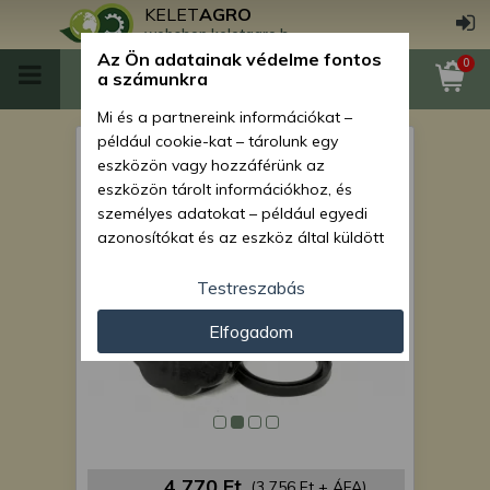
KELET
AGRO
webshop.keletagro.hu
Az Ön adatainak védelme fontos
0
a számunkra
Mi és a partnereink információkat –
például cookie-kat – tárolunk egy
Force 435 üzemanyagtartály
eszközön vagy hozzáférünk az
sapka
eszközön tárolt információkhoz, és
személyes adatokat – például egyedi
azonosítókat és az eszköz által küldött
alapvető információkat – kezelünk
személyre szabott hirdetések és
Testreszabás
tartalom nyújtásához, hirdetés- és
Elfogadom
tartalomméréshez, nézettségi adatok
gyűjtéséhez, valamint termékek
kifejlesztéséhez és a termékek
javításához. Az Ön engedélyével mi és a
partnereink eszközleolvasásos
módszerrel szerzett pontos geolokációs
adatokat és azonosítási információkat
4 770 Ft
(3 756 Ft + ÁFA)