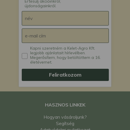
Értesülj akcióinkról,
újdonságainkról.
Kapni szeretném a Kelet-Agro Kft.
legjobb ajánlatait hírlevélben.
Megerősítem, hogy betöltöttem a 16.
életévemet.
Feliratkozom
HASZNOS LINKEK
Hogyan vásároljunk?
Segítség
Adatvédelmi nyilatkozat