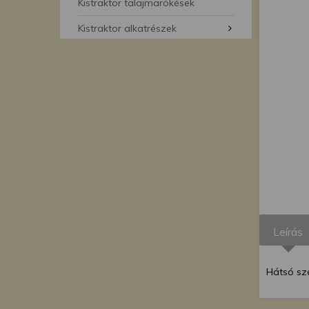
segítségével bármikor 
Kistraktor talajmarókések
Kistraktor alkatrészek
Leírás
Hátsó szé