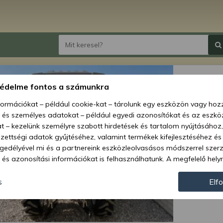
Force 
védelme fontos a számunkra
(csak 
nformációkat – például cookie-kat – tárolunk egy eszközön vagy ho
, és személyes adatokat – például egyedi azonosítókat és az eszköz
Ár:
83 
t – kezelünk személyre szabott hirdetések és tartalom nyújtásához,
ettségi adatok gyűjtéséhez, valamint termékek kifejlesztéséhez és
Elérhetőség
gedélyével mi és a partnereink eszközleolvasásos módszerrel szer
és azonosítási információkat is felhasználhatunk. A megfelelő helyr
Szállítás:
hogy mi és a partnereink a fent leírtak szerint adatkezelést végezz
Szállítási m
járulás megadása vagy elutasítása előtt részletesebb információkh
s
Elf
llításait. Felhívjuk figyelmét, hogy személyes adatainak bizonyos 
Cikkszám:
az Ön hozzájárulása, de jogában áll tiltakozni az ilyen jellegű adatke
 a weboldalra érvényesek. Erre a webhelyre visszatérve vagy az ada