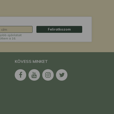
Feliratkozom
jobb ajánlatait
öttem a 16.
KÖVESS MINKET