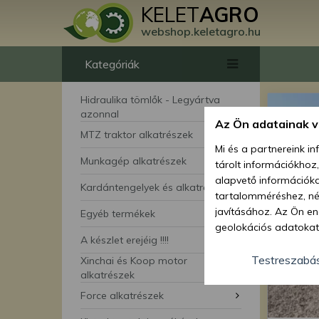
KELET
AGRO
webshop.keletagro.hu
Kategóriák
Hidraulika tömlők - Legyártva
azonnal
Az Ön adatainak 
MTZ traktor alkatrészek
Mi és a partnereink i
Munkagép alkatrészek
tárolt információkhoz
alapvető információka
Kardántengelyek és alkatrészei
tartalomméréshez, néz
javításához. Az Ön en
Egyéb termékek
geolokációs adatokat 
A készlet erejéig !!!!
hozzájárulhat ahhoz, 
lehetőségként a hozzá
Testreszabá
Xinchai és Koop motor
megváltoztathatja beá
alkatrészek
feltétlenül szükséges 
Force alkatrészek
beállításai csak erre