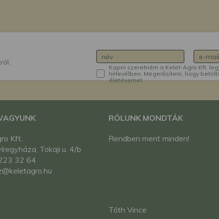
ról.
Kapni szeretném a Kelet-Agro Kft. leg
hírlevélben. Megerősítem, hogy betölt
életévemet.
 VAGYUNK
RÓLUNK MONDTÁK
ro Kft.
Rendben ment minden!
regyháza, Tokaji u. 4/b
223 32 64
z@keletagro.hu
Tóth Vince