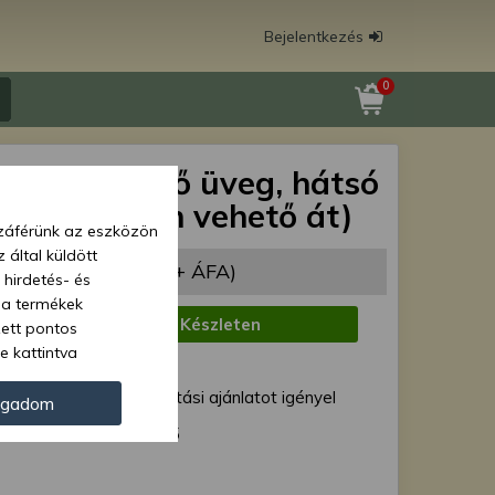
Bejelentkezés
0
450 szélvédő üveg, hátsó
személyesen vehető át)
zzáférünk az eszközön
 által küldött
880 Ft
(66 047 Ft + ÁFA)
 hirdetés- és
 a termékek
:
Készleten
zett pontos
e kattintva
1 munkanap
ünk. Másik
ód:
Egyedi szállítási ajánlatot igényel
oz juthat, és
ogadom
kezeléséhez nem
Force 44115
zelés ellen. A
tvédelmi szabályzatunk