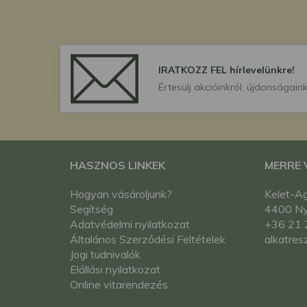
IRATKOZZ FEL hírlevelünkre!
Értesülj akcióinkról, újdonságaink
HASZNOS LINKEK
MERRE
Hogyan vásároljunk?
Kelet-Ag
Segítség
4400 Nyí
Adatvédelmi nyilatkozat
+36 21 
Általános Szerződési Feltételek
alkatres
Jogi tudnivalók
Elállási nyilatkozat
Online vitarendezés