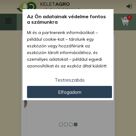
KELET
AGRO
webshop.keletagro.hu
Az Ön adatainak védelme fontos
0
a számunkra
Mi és a partnereink információkat –
például cookie-kat – tárolunk egy
Force 108 hidraulika
eszközön vagy hozzáférünk az
munkahenger (tolólap
eszközön tárolt információkhoz, és
személyes adatokat – például egyedi
mozgató)
azonosítókat és az eszköz által küldött
alapvető információkat – kezelünk
személyre szabott hirdetések és
Testreszabás
tartalom nyújtásához, hirdetés- és
Elfogadom
tartalomméréshez, nézettségi adatok
gyűjtéséhez, valamint termékek
kifejlesztéséhez és a termékek
javításához. Az Ön engedélyével mi és a
partnereink eszközleolvasásos
módszerrel szerzett pontos geolokációs
adatokat és azonosítási információkat