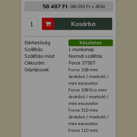
is felhasználhatunk. A megfelelő helyre
58 487 Ft
(46 053 Ft + ÁFA)
kattintva hozzájárulhat ahhoz, hogy mi
és a partnereink a fent leírtak szerint
Kosárba
adatkezelést végezzünk. Másik
lehetőségként a hozzájárulás
megadása vagy elutasítása előtt
Elérhetőség:
Készleten
részletesebb információkhoz juthat, és
Szállítás:
1 munkanap
megváltoztathatja beállításait. Felhívjuk
Szállítási mód:
Normál szállítás
figyelmét, hogy személyes adatainak
Cikkszám:
Force 37507
bizonyos kezeléséhez nem feltétlenül
Géptípusok:
Force 108 mini
szükséges az Ön hozzájárulása, de
árokásó / markoló /
jogában áll tiltakozni az ilyen jellegű
mini excavator
adatkezelés ellen. A beállításai csak erre
Force 108 Eco mini
a weboldalra érvényesek. Erre a
árokásó / markoló /
webhelyre visszatérve vagy az
mini excavator
adatvédelmi szabályzatunk segítségével
Force 310 mini
bármikor megváltoztathatja a
árokásó / markoló /
beállításait.
mini excavator
Force 110 mini