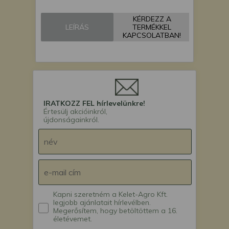
árokásó / markoló /
mini excavator
KÉRDEZZ A
Force 110 Ex mini
LEÍRÁS
TERMÉKKEL
árokásó / markoló /
KAPCSOLATBAN!
mini excavator
IRATKOZZ FEL hírlevelünkre!
Értesülj akcióinkról,
újdonságainkról.
Kapni szeretném a Kelet-Agro Kft.
legjobb ajánlatait hírlevélben.
Megerősítem, hogy betöltöttem a 16.
életévemet.