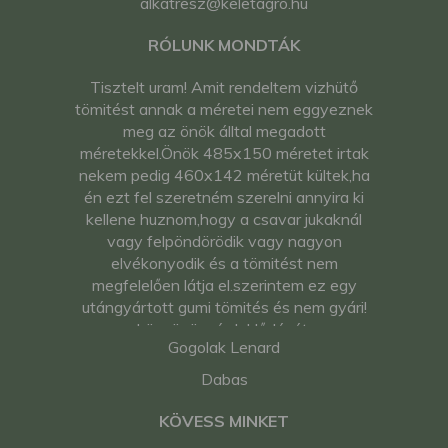
alkatresz@keletagro.hu
RÓLUNK MONDTÁK
Tisztelt uram! Amit rendeltem vizhütő
tömitést annak a méretei nem eggyeznek
meg az önök álltal megadott
méretekkel.Önök 485x150 méretet irtak
nekem pedig 460x142 méretüt kültek,ha
én ezt fel szeretném szerelni annyira ki
kellene huznom,hogy a csavar jukaknál
vagy felpöndörödik vagy nagyon
elvékonyodik és a tömitést nem
megfelelően látja el.szerintem ez egy
utángyártott gumi tömités és nem gyári!
köszönöm érdeklődését.
Gogolak Lenard
Tisztelettel:gogolák lénárd
Dabas
KÖVESS MINKET