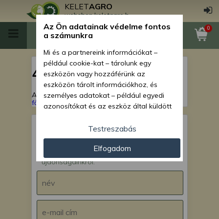
KELET
AGRO
webshop.keletagro.hu
Az Ön adatainak védelme fontos
0
a számunkra
Mi és a partnereink információkat –
például cookie-kat – tárolunk egy
404
eszközön vagy hozzáférünk az
eszközön tárolt információkhoz, és
A keresett oldal nem található!
Vissza a
személyes adatokat – például egyedi
főoldalra
azonosítókat és az eszköz által küldött
alapvető információkat – kezelünk
személyre szabott hirdetések és
Testreszabás
tartalom nyújtásához, hirdetés- és
IRATKOZZ FEL hírlevelünkre!
Elfogadom
tartalomméréshez, nézettségi adatok
Értesülj akcióinkról,
gyűjtéséhez, valamint termékek
újdonságainkról.
kifejlesztéséhez és a termékek
javításához. Az Ön engedélyével mi és a
partnereink eszközleolvasásos
módszerrel szerzett pontos geolokációs
adatokat és azonosítási információkat