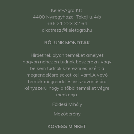
Kelet-Agro Kft.
4400 Nyíregyháza, Tokaji u. 4/b
+36 21 223 32 64
alkatresz@keletagro.hu
RÓLUNK MONDTÁK
Hirdetnek olyan terméket amelyet
nagyon nehezen tudnak beszerezni vagy
be sem tudnak szerezni és ezért a
megrendelésre sokat kell várni.A vevő
termék megrendelés visszavonására
kényszerül hogy a többi terméket végre
megkapja.
Földesi Mihály
Mezőberény
KÖVESS MINKET