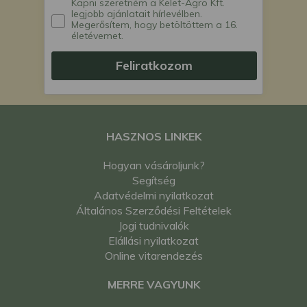
Kapni szeretném a Kelet-Agro Kft.
legjobb ajánlatait hírlevélben.
Megerősítem, hogy betöltöttem a 16.
életévemet.
Feliratkozom
HASZNOS LINKEK
Hogyan vásároljunk?
Segítség
Adatvédelmi nyilatkozat
Általános Szerződési Feltételek
Jogi tudnivalók
Elállási nyilatkozat
Online vitarendezés
MERRE VAGYUNK