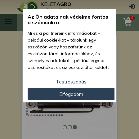
KELET
AGRO
webshop.keletagro.hu
Az Ön adatainak védelme fontos
0
a számunkra
Mi és a partnereink információkat –
például cookie-kat – tárolunk egy
Force 108 hidraulika
eszközön vagy hozzáférünk az
munkahenger (kisgém
eszközön tárolt információkhoz, és
személyes adatokat – például egyedi
mozgató)
azonosítókat és az eszköz által küldött
alapvető információkat – kezelünk
személyre szabott hirdetések és
Testreszabás
tartalom nyújtásához, hirdetés- és
Elfogadom
tartalomméréshez, nézettségi adatok
gyűjtéséhez, valamint termékek
kifejlesztéséhez és a termékek
javításához. Az Ön engedélyével mi és a
partnereink eszközleolvasásos
módszerrel szerzett pontos geolokációs
adatokat és azonosítási információkat