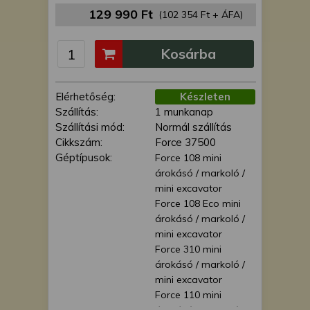
is felhasználhatunk. A megfelelő helyre
129 990 Ft
(102 354 Ft + ÁFA)
kattintva hozzájárulhat ahhoz, hogy mi
és a partnereink a fent leírtak szerint
Kosárba
adatkezelést végezzünk. Másik
lehetőségként a hozzájárulás
megadása vagy elutasítása előtt
Elérhetőség:
Készleten
részletesebb információkhoz juthat, és
Szállítás:
1 munkanap
megváltoztathatja beállításait. Felhívjuk
Szállítási mód:
Normál szállítás
figyelmét, hogy személyes adatainak
Cikkszám:
Force 37500
bizonyos kezeléséhez nem feltétlenül
Géptípusok:
Force 108 mini
szükséges az Ön hozzájárulása, de
árokásó / markoló /
jogában áll tiltakozni az ilyen jellegű
mini excavator
adatkezelés ellen. A beállításai csak erre
Force 108 Eco mini
a weboldalra érvényesek. Erre a
árokásó / markoló /
webhelyre visszatérve vagy az
mini excavator
adatvédelmi szabályzatunk segítségével
Force 310 mini
bármikor megváltoztathatja a
árokásó / markoló /
beállításait.
mini excavator
Force 110 mini