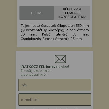
árokásó / markoló /
mini excavator
KÉRDEZZ A
Force 110 Ex mini
LEÍRÁS
TERMÉKKEL
árokásó / markoló /
KAPCSOLATBAN!
mini excavator
Teljes hossz összetolt állapotban 550 mm
(lyukközéptől lyukközépig). Szár átmérő
30 mm. Külső átmérő 65 mm.
Csatlakozási furatok átmérője 25 mm.
IRATKOZZ FEL hírlevelünkre!
Értesülj akcióinkról,
újdonságainkról.