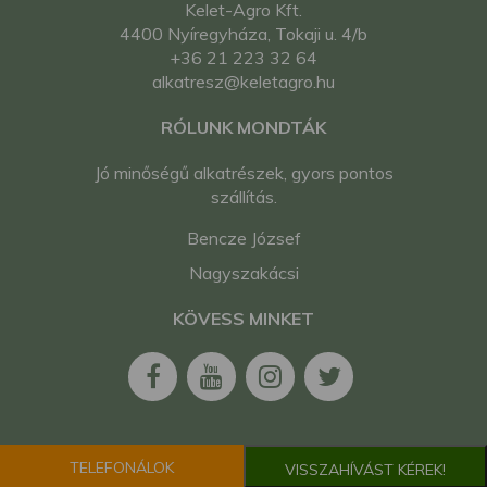
Kelet-Agro Kft.
4400 Nyíregyháza, Tokaji u. 4/b
+36 21 223 32 64
alkatresz@keletagro.hu
RÓLUNK MONDTÁK
Jó minőségű alkatrészek, gyors pontos
szállítás.
Bencze József
Nagyszakácsi
KÖVESS MINKET
TELEFONÁLOK
VISSZAHÍVÁST KÉREK!
2026. Minden jog fenntartva. Kelet-Agro Kft.