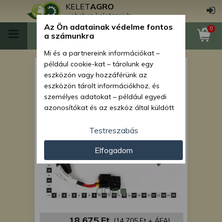
KELET
AGRO
webshop.keletagro.hu
Az Ön adatainak védelme fontos
0
a számunkra
Mi és a partnereink információkat –
például cookie-kat – tárolunk egy
Force 210 gyújtáskapcsoló
eszközön vagy hozzáférünk az
kulccsal
eszközön tárolt információkhoz, és
személyes adatokat – például egyedi
azonosítókat és az eszköz által küldött
alapvető információkat – kezelünk
személyre szabott hirdetések és
Testreszabás
tartalom nyújtásához, hirdetés- és
Elfogadom
tartalomméréshez, nézettségi adatok
gyűjtéséhez, valamint termékek
kifejlesztéséhez és a termékek
javításához. Az Ön engedélyével mi és a
partnereink eszközleolvasásos
módszerrel szerzett pontos geolokációs
adatokat és azonosítási információkat
18 675 Ft
(14 705 Ft + ÁFA)