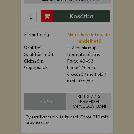
is felhasználhatunk. A megfelelő helyre
kattintva hozzájárulhat ahhoz, hogy mi
Kosárba
és a partnereink a fent leírtak szerint
adatkezelést végezzünk. Másik
lehetőségként a hozzájárulás
Elérhetőség:
Nincs készleten, de
megadása vagy elutasítása előtt
rendelhető
részletesebb információkhoz juthat, és
Szállítás:
1-7 munkanap
megváltoztathatja beállításait. Felhívjuk
Szállítási mód:
Normál szállítás
figyelmét, hogy személyes adatainak
Cikkszám:
Force 40493
bizonyos kezeléséhez nem feltétlenül
Géptípusok:
Force 210 mini
szükséges az Ön hozzájárulása, de
árokásó / markoló /
jogában áll tiltakozni az ilyen jellegű
mini excavator
adatkezelés ellen. A beállításai csak erre
a weboldalra érvényesek. Erre a
webhelyre visszatérve vagy az
KÉRDEZZ A
LEÍRÁS
TERMÉKKEL
adatvédelmi szabályzatunk segítségével
KAPCSOLATBAN!
bármikor megváltoztathatja a
beállításait.
Gyújtáskapcsoló és kulcsok Force 210 mini
árokásóhoz.