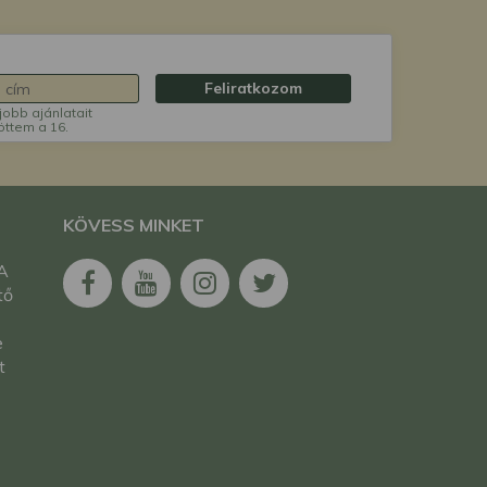
Feliratkozom
jobb ajánlatait
öttem a 16.
KÖVESS MINKET
.A
tő
e
t
egy