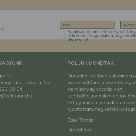
ról.
Kapni szeretném a Kelet-Agro Kft. leg
hírlevélben. Megerősítem, hogy betölt
életévemet.
 VAGYUNK
RÓLUNK MONDTÁK
ro Kft.
Nagyából rendben volt minden
regyháza, Tokaji u. 4/b
vízmelegítőnek a vezeték rögzí
223 32 64
kis műanyag vacakja volt
z@keletagro.hu
széthullva,gondolom ahogy bel
lett gyömöszölve a dobozba,ez
kijavítottam,meg kettő kipufogó
tömítés garnitúra helyett csak 
Éder Tamás
érkezett,de mivel csak pár száz
forint az ára nem is
Horvátlövő
reklamáltam.Ennyi belefér.