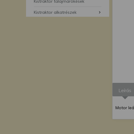
segítségével bármikor 
Kistraktor talajmarókések
Kistraktor alkatrészek
Leírás
Motor le