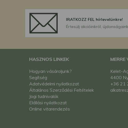
IRATKOZZ FEL hírlevelünkre!
Értesülj akcióinkról, újdonságaink
HASZNOS LINKEK
MERRE
Hogyan vásároljunk?
Kelet-Ag
Segítség
4400 Nyí
Adatvédelmi nyilatkozat
+36 21 
Általános Szerződési Feltételek
alkatres
Jogi tudnivalók
Elállási nyilatkozat
Online vitarendezés