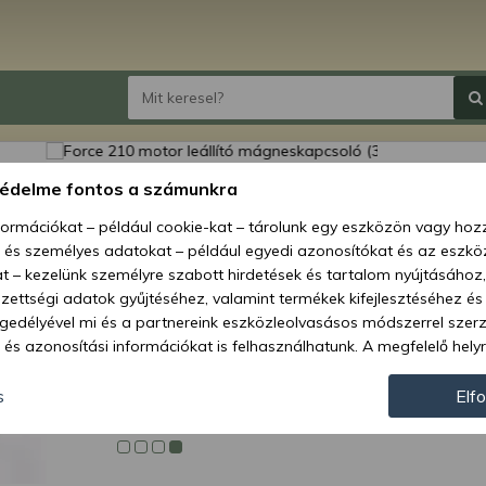
Force 
védelme fontos a számunkra
mágne
nformációkat – például cookie-kat – tárolunk egy eszközön vagy ho
, és személyes adatokat – például egyedi azonosítókat és az eszköz
Ár:
143
t – kezelünk személyre szabott hirdetések és tartalom nyújtásához,
ettségi adatok gyűjtéséhez, valamint termékek kifejlesztéséhez és
Elérhetőség
gedélyével mi és a partnereink eszközleolvasásos módszerrel szer
és azonosítási információkat is felhasználhatunk. A megfelelő helyr
Szállítás:
hogy mi és a partnereink a fent leírtak szerint adatkezelést végezz
Szállítási m
járulás megadása vagy elutasítása előtt részletesebb információkh
s
Elf
llításait. Felhívjuk figyelmét, hogy személyes adatainak bizonyos 
Cikkszám:
az Ön hozzájárulása, de jogában áll tiltakozni az ilyen jellegű adatke
 a weboldalra érvényesek. Erre a webhelyre visszatérve vagy az ada