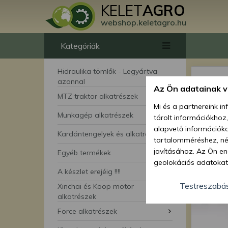
KELET
AGRO
webshop.keletagro.hu
Kategóriák
Hidraulika tömlők - Legyártva
azonnal
Az Ön adatainak 
MTZ traktor alkatrészek
Mi és a partnereink i
Munkagép alkatrészek
tárolt információkhoz
alapvető információka
Kardántengelyek és alkatrészei
tartalomméréshez, néz
javításához. Az Ön en
Egyéb termékek
geolokációs adatokat 
A készlet erejéig !!!!
hozzájárulhat ahhoz, 
lehetőségként a hozzá
Testreszabá
Xinchai és Koop motor
megváltoztathatja beá
alkatrészek
feltétlenül szükséges 
Force alkatrészek
beállításai csak erre