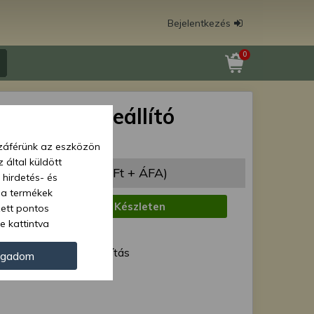
Bejelentkezés
0
210 motor leállító
skapcsoló
zzáférünk az eszközön
 által küldött
 988 Ft
(113 376 Ft + ÁFA)
 hirdetés- és
 a termékek
:
Készleten
zett pontos
e kattintva
1 munkanap
ünk. Másik
ód:
Normál szállítás
oz juthat, és
ogadom
kezeléséhez nem
Force 41788
zelés ellen. A
tvédelmi szabályzatunk