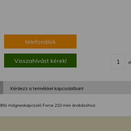
megváltoztathatja a beállításait.
telefonálok
Visszahívást kérek!
d
Kérdezz a termékkel kapcsolatban!
állító mágneskapcsoló Force 210 mini árokásóhoz.