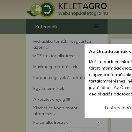
KELET
AGRO
webshop.keletagro.hu
Kategóriák
Hidraulika tömlők - Legyártva
azonnal
Az Ön adatainak 
MTZ traktor alkatrészek
Mi és a partnereink i
Munkagép alkatrészek
tárolt információkhoz
alapvető információka
Kardántengelyek és alkatrészei
tartalomméréshez, néz
javításához. Az Ön en
Egyéb termékek
geolokációs adatokat 
A készlet erejéig !!!!
hozzájárulhat ahhoz, 
lehetőségként a hozzá
Testreszabá
Xinchai és Koop motor
megváltoztathatja beá
alkatrészek
feltétlenül szükséges 
Force alkatrészek
beállításai csak erre