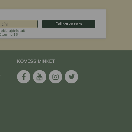
Feliratkozom
jobb ajánlatait
öttem a 16.
KÖVESS MINKET
,