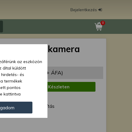
Bejelentkezés
0
 1008 tolatókamera
or
zzáférünk az eszközön
 által küldött
987 Ft
(40 935 Ft + ÁFA)
 hirdetés- és
 a termékek
:
Készleten
zett pontos
e kattintva
1 munkanap
ünk. Másik
ód:
Normál szállítás
oz juthat, és
ogadom
kezeléséhez nem
Force 42333
zelés ellen. A
tvédelmi szabályzatunk