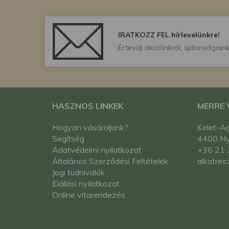
IRATKOZZ FEL hírlevelünkre!
Értesülj akcióinkról, újdonságaink
HASZNOS LINKEK
MERRE
Hogyan vásároljunk?
Kelet-Ag
Segítség
4400 Nyí
Adatvédelmi nyilatkozat
+36 21 
Általános Szerződési Feltételek
alkatres
Jogi tudnivalók
Elállási nyilatkozat
Online vitarendezés