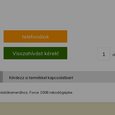
megváltoztathatja a beállításait.
telefonálok
Visszahívást kérek!
d
Kérdezz a termékkel kapcsolatban!
tolatókamerához, Force 1008 rakodógépbe.