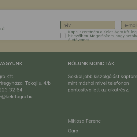
ról.
Kapni szeretném a Kelet-Agro Kft. leg
hírlevélben. Megerősítem, hogy betölt
életévemet.
 VAGYUNK
RÓLUNK MONDTÁK
ro Kft.
Sokkal jobb kiszolgálást kaptam
regyháza, Tokaji u. 4/b
mint máshol mivel telefonon
223 32 64
pontosítva lett az alkatrész.
z@keletagro.hu
Miklósa Ferenc
Gara