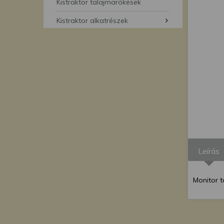
segítségével bármikor 
Kistraktor talajmarókések
Kistraktor alkatrészek
Leírás
Monitor 