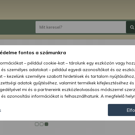
Force
védelme fontos a számunkra
monit
nformációkat – például cookie-kat – tárolunk egy eszközön vagy ho
, és személyes adatokat – például egyedi azonosítókat és az eszköz
Ár:
51 
t – kezelünk személyre szabott hirdetések és tartalom nyújtásához,
ettségi adatok gyűjtéséhez, valamint termékek kifejlesztéséhez és
Elérhetőség
gedélyével mi és a partnereink eszközleolvasásos módszerrel szer
és azonosítási információkat is felhasználhatunk. A megfelelő helyr
Szállítás:
hogy mi és a partnereink a fent leírtak szerint adatkezelést végezz
Szállítási m
járulás megadása vagy elutasítása előtt részletesebb információkh
s
Elf
llításait. Felhívjuk figyelmét, hogy személyes adatainak bizonyos 
Cikkszám:
az Ön hozzájárulása, de jogában áll tiltakozni az ilyen jellegű adatke
 a weboldalra érvényesek. Erre a webhelyre visszatérve vagy az ada