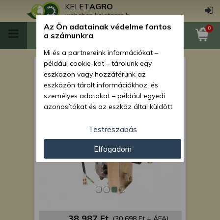
KELET
AGRO
webshop.keletagro.hu
Az Ön adatainak védelme fontos
0
a számunkra
Mi és a partnereink információkat –
például cookie-kat – tárolunk egy
Force 1012 első ablaktörlő
eszközön vagy hozzáférünk az
motor
eszközön tárolt információkhoz, és
személyes adatokat – például egyedi
azonosítókat és az eszköz által küldött
alapvető információkat – kezelünk
személyre szabott hirdetések és
Testreszabás
tartalom nyújtásához, hirdetés- és
Elfogadom
tartalomméréshez, nézettségi adatok
gyűjtéséhez, valamint termékek
kifejlesztéséhez és a termékek
javításához. Az Ön engedélyével mi és a
partnereink eszközleolvasásos
módszerrel szerzett pontos geolokációs
adatokat és azonosítási információkat
38 987 Ft
(30 698 Ft + ÁFA)