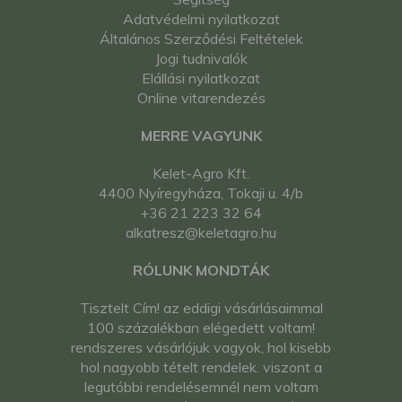
Adatvédelmi nyilatkozat
Általános Szerződési Feltételek
Jogi tudnivalók
Elállási nyilatkozat
Online vitarendezés
MERRE VAGYUNK
Kelet-Agro Kft.
4400 Nyíregyháza, Tokaji u. 4/b
+36 21 223 32 64
alkatresz@keletagro.hu
RÓLUNK MONDTÁK
Tisztelt Cím! az eddigi vásárlásaimmal
100 százalékban elégedett voltam!
rendszeres vásárlójuk vagyok, hol kisebb
hol nagyobb tételt rendelek. viszont a
legutóbbi rendelésemnél nem voltam