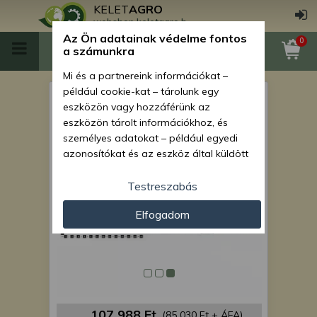
KELET
AGRO
webshop.keletagro.hu
Az Ön adatainak védelme fontos
0
a számunkra
Mi és a partnereink információkat –
például cookie-kat – tárolunk egy
Force 915 4 funkciós kanál
eszközön vagy hozzáférünk az
hidraulika munkahenger
eszközön tárolt információkhoz, és
személyes adatokat – például egyedi
azonosítókat és az eszköz által küldött
alapvető információkat – kezelünk
személyre szabott hirdetések és
Testreszabás
tartalom nyújtásához, hirdetés- és
Elfogadom
tartalomméréshez, nézettségi adatok
gyűjtéséhez, valamint termékek
kifejlesztéséhez és a termékek
javításához. Az Ön engedélyével mi és a
partnereink eszközleolvasásos
módszerrel szerzett pontos geolokációs
adatokat és azonosítási információkat
107 988 Ft
(85 030 Ft + ÁFA)