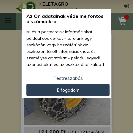
KELET
AGRO
webshop.keletagro.hu
Az Ön adatainak védelme fontos
0
a számunkra
Mi és a partnereink információkat –
például cookie-kat – tárolunk egy
Force 915 hólánc (8x8-as
eszközön vagy hozzáférünk az
verzió)
eszközön tárolt információkhoz, és
személyes adatokat – például egyedi
azonosítókat és az eszköz által küldött
alapvető információkat – kezelünk
személyre szabott hirdetések és
Testreszabás
tartalom nyújtásához, hirdetés- és
Elfogadom
tartalomméréshez, nézettségi adatok
gyűjtéséhez, valamint termékek
kifejlesztéséhez és a termékek
javításához. Az Ön engedélyével mi és a
partnereink eszközleolvasásos
módszerrel szerzett pontos geolokációs
adatokat és azonosítási információkat
191 988 Ft
(151 172 Ft + ÁFA)