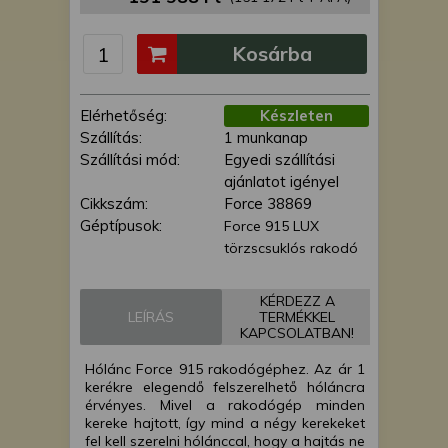
is felhasználhatunk. A megfelelő helyre
kattintva hozzájárulhat ahhoz, hogy mi
Kosárba
és a partnereink a fent leírtak szerint
adatkezelést végezzünk. Másik
lehetőségként a hozzájárulás
Elérhetőség:
Készleten
megadása vagy elutasítása előtt
Szállítás:
1 munkanap
részletesebb információkhoz juthat, és
Szállítási mód:
Egyedi szállítási
megváltoztathatja beállításait. Felhívjuk
ajánlatot igényel
figyelmét, hogy személyes adatainak
Cikkszám:
Force 38869
bizonyos kezeléséhez nem feltétlenül
Géptípusok:
Force 915 LUX
szükséges az Ön hozzájárulása, de
törzscsuklós rakodó
jogában áll tiltakozni az ilyen jellegű
adatkezelés ellen. A beállításai csak erre
a weboldalra érvényesek. Erre a
KÉRDEZZ A
LEÍRÁS
TERMÉKKEL
webhelyre visszatérve vagy az
KAPCSOLATBAN!
adatvédelmi szabályzatunk segítségével
bármikor megváltoztathatja a
Hólánc Force 915 rakodógéphez. Az ár 1
beállításait.
kerékre elegendő felszerelhető hóláncra
érvényes. Mivel a rakodógép minden
kereke hajtott, így mind a négy kerekeket
fel kell szerelni hólánccal, hogy a hajtás ne