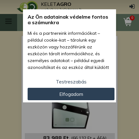
KELET
AGRO
webshop.keletagro.hu
Az Ön adatainak védelme fontos
0
a számunkra
Mi és a partnereink információkat –
például cookie-kat – tárolunk egy
Force 915 szélvédő üveg, jobb
eszközön vagy hozzáférünk az
ajtó
eszközön tárolt információkhoz, és
személyes adatokat – például egyedi
azonosítókat és az eszköz által küldött
alapvető információkat – kezelünk
személyre szabott hirdetések és
Testreszabás
tartalom nyújtásához, hirdetés- és
Elfogadom
tartalomméréshez, nézettségi adatok
gyűjtéséhez, valamint termékek
kifejlesztéséhez és a termékek
javításához. Az Ön engedélyével mi és a
partnereink eszközleolvasásos
módszerrel szerzett pontos geolokációs
adatokat és azonosítási információkat
83 988 Ft
(66 132 Ft + ÁFA)