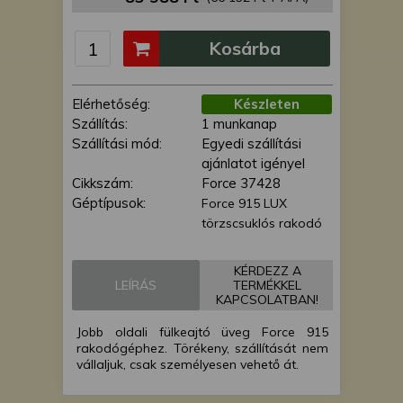
is felhasználhatunk. A megfelelő helyre
kattintva hozzájárulhat ahhoz, hogy mi
Kosárba
és a partnereink a fent leírtak szerint
adatkezelést végezzünk. Másik
lehetőségként a hozzájárulás
Elérhetőség:
Készleten
megadása vagy elutasítása előtt
Szállítás:
1 munkanap
részletesebb információkhoz juthat, és
Szállítási mód:
Egyedi szállítási
megváltoztathatja beállításait. Felhívjuk
ajánlatot igényel
figyelmét, hogy személyes adatainak
Cikkszám:
Force 37428
bizonyos kezeléséhez nem feltétlenül
Géptípusok:
Force 915 LUX
szükséges az Ön hozzájárulása, de
törzscsuklós rakodó
jogában áll tiltakozni az ilyen jellegű
adatkezelés ellen. A beállításai csak erre
a weboldalra érvényesek. Erre a
KÉRDEZZ A
LEÍRÁS
TERMÉKKEL
webhelyre visszatérve vagy az
KAPCSOLATBAN!
adatvédelmi szabályzatunk segítségével
bármikor megváltoztathatja a
Jobb oldali fülkeajtó üveg Force 915
beállításait.
rakodógéphez. Törékeny, szállítását nem
vállaljuk, csak személyesen vehető át.