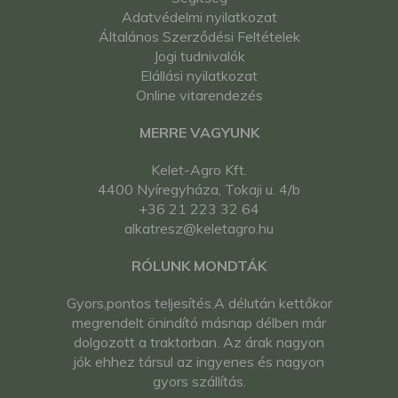
Adatvédelmi nyilatkozat
Általános Szerződési Feltételek
Jogi tudnivalók
Elállási nyilatkozat
Online vitarendezés
MERRE VAGYUNK
Kelet-Agro Kft.
4400 Nyíregyháza, Tokaji u. 4/b
+36 21 223 32 64
alkatresz@keletagro.hu
RÓLUNK MONDTÁK
Gyors,pontos teljesítés.A délután kettőkor
megrendelt önindító másnap délben már
dolgozott a traktorban. Az árak nagyon
jók ehhez társul az ingyenes és nagyon
gyors szállítás.