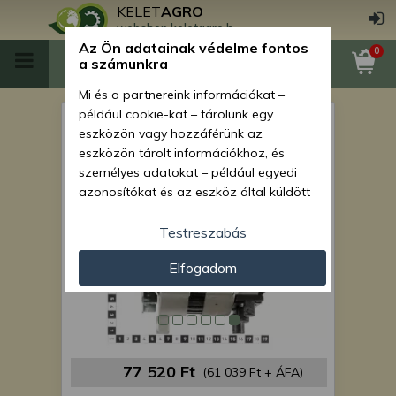
KELET
AGRO
webshop.keletagro.hu
Az Ön adatainak védelme fontos
0
a számunkra
Mi és a partnereink információkat –
például cookie-kat – tárolunk egy
Force 915 generátor
eszközön vagy hozzáférünk az
eszközön tárolt információkhoz, és
személyes adatokat – például egyedi
azonosítókat és az eszköz által küldött
alapvető információkat – kezelünk
személyre szabott hirdetések és
Testreszabás
tartalom nyújtásához, hirdetés- és
Elfogadom
tartalomméréshez, nézettségi adatok
gyűjtéséhez, valamint termékek
kifejlesztéséhez és a termékek
javításához. Az Ön engedélyével mi és a
partnereink eszközleolvasásos
módszerrel szerzett pontos geolokációs
77 520 Ft
(61 039 Ft + ÁFA)
adatokat és azonosítási információkat