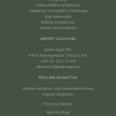
Adatvédelmi nyilatkozat
Általános Szerződési Feltételek
Jogi tudnivalók
Elállási nyilatkozat
Online vitarendezés
MERRE VAGYUNK
Kelet-Agro Kft.
4400 Nyíregyháza, Tokaji u. 4/b
+36 21 223 32 64
alkatresz@keletagro.hu
RÓLUNK MONDTÁK
Minden rendben volt,maximálisan meg
vagyok elégedve.
Pásztor Kálmán
Mezőnyárád