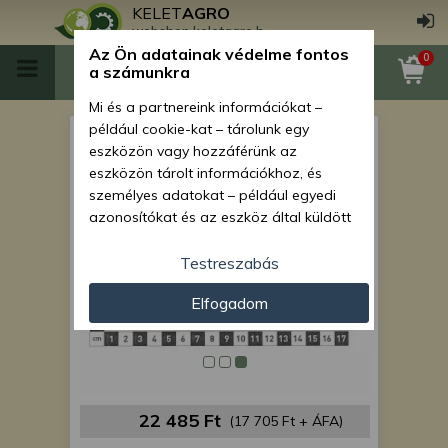
KELET
AGRO
webshop.keletagro.hu
Az Ön adatainak védelme fontos
0
a számunkra
Mi és a partnereink információkat –
például cookie-kat – tárolunk egy
Force 915 gyújtáskapcsoló
eszközön vagy hozzáférünk az
eszközön tárolt információkhoz, és
személyes adatokat – például egyedi
azonosítókat és az eszköz által küldött
alapvető információkat – kezelünk
személyre szabott hirdetések és
Testreszabás
tartalom nyújtásához, hirdetés- és
Elfogadom
tartalomméréshez, nézettségi adatok
gyűjtéséhez, valamint termékek
kifejlesztéséhez és a termékek
javításához. Az Ön engedélyével mi és a
partnereink eszközleolvasásos
módszerrel szerzett pontos geolokációs
22 485 Ft
(17 705 Ft + ÁFA)
adatokat és azonosítási információkat