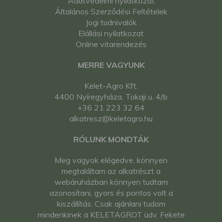
Adatvédelmi nyilatkozat
Általános Szerződési Feltételek
Jogi tudnivalók
Elállási nyilatkozat
Online vitarendezés
MERRE VAGYUNK
Kelet-Agro Kft.
4400 Nyíregyháza, Tokaji u. 4/b
+36 21 223 32 64
alkatresz@keletagro.hu
RÓLUNK MONDTÁK
Meg vagyok elégedve, könnyen
megtaláltam az alkatrészt a
webáruházban könnyen tudtam
azonosítani, gyors és pontos volt a
kiszállítás. Csak ajánlani tudom
mindenkinek a KELETAGROT üdv. Fekete