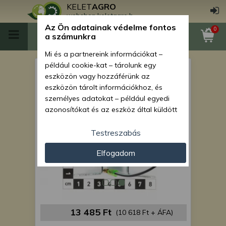
KELET
AGRO
webshop.keletagro.hu
Az Ön adatainak védelme fontos
0
a számunkra
Mi és a partnereink információkat –
például cookie-kat – tárolunk egy
Force 915 indító relé
eszközön vagy hozzáférünk az
eszközön tárolt információkhoz, és
személyes adatokat – például egyedi
azonosítókat és az eszköz által küldött
alapvető információkat – kezelünk
személyre szabott hirdetések és
Testreszabás
tartalom nyújtásához, hirdetés- és
Elfogadom
tartalomméréshez, nézettségi adatok
gyűjtéséhez, valamint termékek
kifejlesztéséhez és a termékek
javításához. Az Ön engedélyével mi és a
partnereink eszközleolvasásos
módszerrel szerzett pontos geolokációs
13 485 Ft
(10 618 Ft + ÁFA)
adatokat és azonosítási információkat