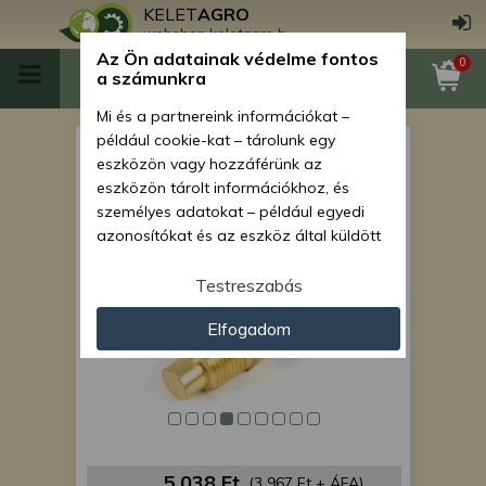
KELET
AGRO
webshop.keletagro.hu
Az Ön adatainak védelme fontos
0
a számunkra
Mi és a partnereink információkat –
például cookie-kat – tárolunk egy
Force 915 víz és váltóolaj
eszközön vagy hozzáférünk az
hőfokmérő gomba v1.
eszközön tárolt információkhoz, és
személyes adatokat – például egyedi
azonosítókat és az eszköz által küldött
alapvető információkat – kezelünk
személyre szabott hirdetések és
Testreszabás
tartalom nyújtásához, hirdetés- és
Elfogadom
tartalomméréshez, nézettségi adatok
gyűjtéséhez, valamint termékek
kifejlesztéséhez és a termékek
javításához. Az Ön engedélyével mi és a
partnereink eszközleolvasásos
módszerrel szerzett pontos geolokációs
adatokat és azonosítási információkat
5 038 Ft
(3 967 Ft + ÁFA)