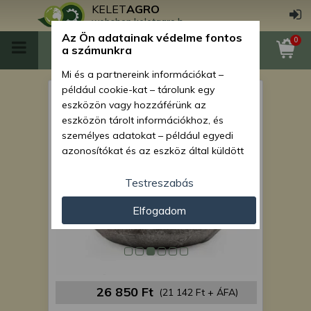
KELET
AGRO
webshop.keletagro.hu
Az Ön adatainak védelme fontos
0
a számunkra
Mi és a partnereink információkat –
például cookie-kat – tárolunk egy
Force 915 fékdob
eszközön vagy hozzáférünk az
eszközön tárolt információkhoz, és
személyes adatokat – például egyedi
azonosítókat és az eszköz által küldött
alapvető információkat – kezelünk
személyre szabott hirdetések és
Testreszabás
tartalom nyújtásához, hirdetés- és
Elfogadom
tartalomméréshez, nézettségi adatok
gyűjtéséhez, valamint termékek
kifejlesztéséhez és a termékek
javításához. Az Ön engedélyével mi és a
partnereink eszközleolvasásos
módszerrel szerzett pontos geolokációs
26 850 Ft
(21 142 Ft + ÁFA)
adatokat és azonosítási információkat