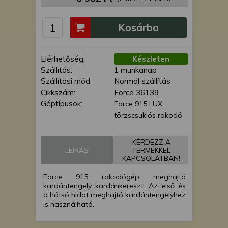
is felhasználhatunk. A megfelelő helyre
kattintva hozzájárulhat ahhoz, hogy mi
Kosárba
és a partnereink a fent leírtak szerint
adatkezelést végezzünk. Másik
lehetőségként a hozzájárulás
Elérhetőség:
Készleten
megadása vagy elutasítása előtt
Szállítás:
1 munkanap
részletesebb információkhoz juthat, és
Szállítási mód:
Normál szállítás
megváltoztathatja beállításait. Felhívjuk
Cikkszám:
Force 36139
figyelmét, hogy személyes adatainak
Géptípusok:
Force 915 LUX
bizonyos kezeléséhez nem feltétlenül
törzscsuklós rakodó
szükséges az Ön hozzájárulása, de
jogában áll tiltakozni az ilyen jellegű
adatkezelés ellen. A beállításai csak erre
KÉRDEZZ A
LEÍRÁS
TERMÉKKEL
a weboldalra érvényesek. Erre a
KAPCSOLATBAN!
webhelyre visszatérve vagy az
adatvédelmi szabályzatunk segítségével
Force 915 rakodógép meghajtó
bármikor megváltoztathatja a
kardántengely kardánkereszt. Az első és
a hátsó hidat meghajtó kardántengelyhez
beállításait.
is használható.