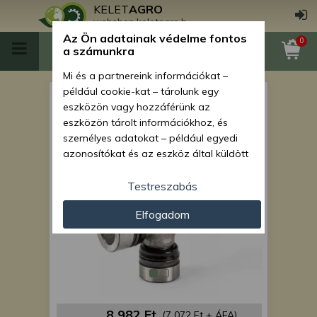
KELET
AGRO
webshop.keletagro.hu
Az Ön adatainak védelme fontos
0
a számunkra
Mi és a partnereink információkat –
például cookie-kat – tárolunk egy
Force 915 kardántengely
eszközön vagy hozzáférünk az
kardánkereszt
eszközön tárolt információkhoz, és
személyes adatokat – például egyedi
azonosítókat és az eszköz által küldött
alapvető információkat – kezelünk
személyre szabott hirdetések és
Testreszabás
tartalom nyújtásához, hirdetés- és
Elfogadom
tartalomméréshez, nézettségi adatok
gyűjtéséhez, valamint termékek
kifejlesztéséhez és a termékek
javításához. Az Ön engedélyével mi és a
partnereink eszközleolvasásos
módszerrel szerzett pontos geolokációs
adatokat és azonosítási információkat
8 982 Ft
(7 072 Ft + ÁFA)