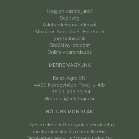
Hogyan vásároljunk?
Segítség
Adatvédelmi nyilatkozat
Általános Szerződési Feltételek
Jogi tudnivalók
Elállási nyilatkozat
Online vitarendezés
MERRE VAGYUNK
Kelet-Agro Kft.
4400 Nyíregyháza, Tokaji u. 4/b
+36 21 223 32 64
alkatresz@keletagro.hu
RÓLUNK MONDTÁK
Teljesen elégedett vagyok a cégükkel, a
munkatársukkal és a termékkel is!
Dicséretnek ennyi, mást nem tudok írni!