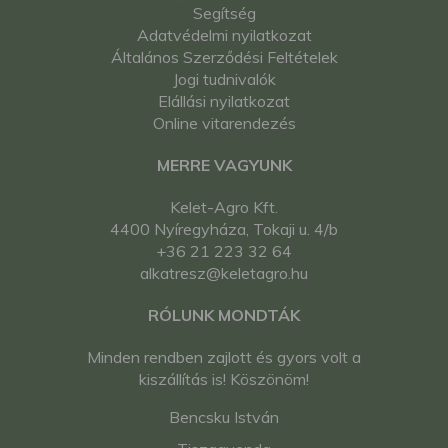
Segítség
Adatvédelmi nyilatkozat
Általános Szerződési Feltételek
Jogi tudnivalók
Elállási nyilatkozat
Online vitarendezés
MERRE VAGYUNK
Kelet-Agro Kft.
4400 Nyíregyháza, Tokaji u. 4/b
+36 21 223 32 64
alkatresz@keletagro.hu
RÓLUNK MONDTÁK
Minden rendben zajlott és gyors volt a
kiszállítás is! Köszönöm!
Bencsku István