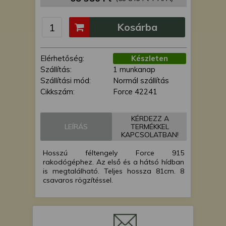
is felhasználhatunk. A megfelelő helyre
kattintva hozzájárulhat ahhoz, hogy mi
Kosárba
és a partnereink a fent leírtak szerint
adatkezelést végezzünk. Másik
lehetőségként a hozzájárulás
Elérhetőség:
Készleten
megadása vagy elutasítása előtt
Szállítás:
1 munkanap
részletesebb információkhoz juthat, és
Szállítási mód:
Normál szállítás
megváltoztathatja beállításait. Felhívjuk
Cikkszám:
Force 42241
figyelmét, hogy személyes adatainak
bizonyos kezeléséhez nem feltétlenül
szükséges az Ön hozzájárulása, de
KÉRDEZZ A
LEÍRÁS
TERMÉKKEL
jogában áll tiltakozni az ilyen jellegű
KAPCSOLATBAN!
adatkezelés ellen. A beállításai csak erre
a weboldalra érvényesek. Erre a
Hosszú féltengely Force 915
webhelyre visszatérve vagy az
rakodógéphez. Az első és a hátsó hídban
is megtalálható. Teljes hossza 81cm. 8
adatvédelmi szabályzatunk segítségével
csavaros rögzítéssel.
bármikor megváltoztathatja a
beállításait.