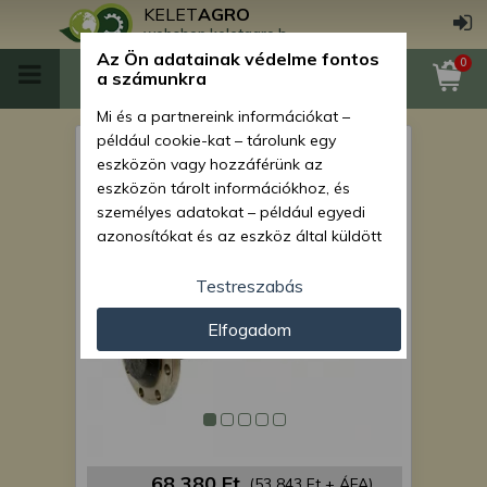
KELET
AGRO
webshop.keletagro.hu
Az Ön adatainak védelme fontos
0
a számunkra
Mi és a partnereink információkat –
például cookie-kat – tárolunk egy
Force 915 féltengely, hosszú,
eszközön vagy hozzáférünk az
8 csavaros változat
eszközön tárolt információkhoz, és
személyes adatokat – például egyedi
azonosítókat és az eszköz által küldött
alapvető információkat – kezelünk
személyre szabott hirdetések és
Testreszabás
tartalom nyújtásához, hirdetés- és
Elfogadom
tartalomméréshez, nézettségi adatok
gyűjtéséhez, valamint termékek
kifejlesztéséhez és a termékek
javításához. Az Ön engedélyével mi és a
partnereink eszközleolvasásos
módszerrel szerzett pontos geolokációs
adatokat és azonosítási információkat
68 380 Ft
(53 843 Ft + ÁFA)