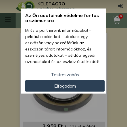
KELET
AGRO
webshop.keletagro.hu
Az Ön adatainak védelme fontos
0
a számunkra
Mi és a partnereink információkat –
például cookie-kat – tárolunk egy
Force 915 szimmering,
eszközön vagy hozzáférünk az
58x103x12/20, differenciálmű
eszközön tárolt információkhoz, és
személyes adatokat – például egyedi
azonosítókat és az eszköz által küldött
alapvető információkat – kezelünk
személyre szabott hirdetések és
Testreszabás
tartalom nyújtásához, hirdetés- és
Elfogadom
tartalomméréshez, nézettségi adatok
gyűjtéséhez, valamint termékek
kifejlesztéséhez és a termékek
javításához. Az Ön engedélyével mi és a
partnereink eszközleolvasásos
módszerrel szerzett pontos geolokációs
adatokat és azonosítási információkat
3 958 Ft
(3 117 Ft + ÁFA)