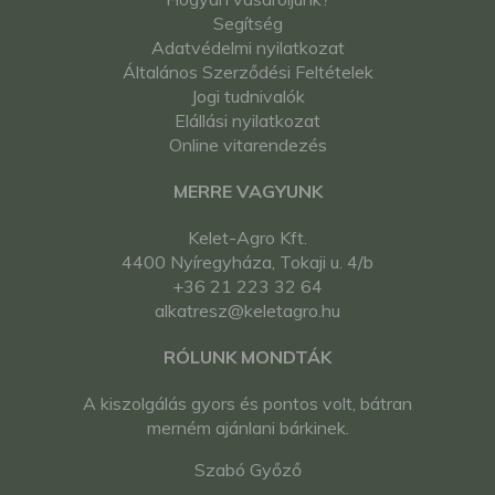
Segítség
Adatvédelmi nyilatkozat
Általános Szerződési Feltételek
Jogi tudnivalók
Elállási nyilatkozat
Online vitarendezés
MERRE VAGYUNK
Kelet-Agro Kft.
4400 Nyíregyháza, Tokaji u. 4/b
+36 21 223 32 64
alkatresz@keletagro.hu
RÓLUNK MONDTÁK
A kiszolgálás gyors és pontos volt, bátran
merném ajánlani bárkinek.
Szabó Győző