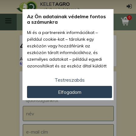
KELET
AGRO
webshop.keletagro.hu
Az Ön adatainak védelme fontos
0
a számunkra
Mi és a partnereink információkat –
például cookie-kat – tárolunk egy
404
eszközön vagy hozzáférünk az
eszközön tárolt információkhoz, és
A keresett oldal nem található!
Vissza a
személyes adatokat – például egyedi
főoldalra
azonosítókat és az eszköz által küldött
alapvető információkat – kezelünk
személyre szabott hirdetések és
Testreszabás
tartalom nyújtásához, hirdetés- és
IRATKOZZ FEL hírlevelünkre!
Elfogadom
tartalomméréshez, nézettségi adatok
Értesülj akcióinkról,
gyűjtéséhez, valamint termékek
újdonságainkról.
kifejlesztéséhez és a termékek
javításához. Az Ön engedélyével mi és a
partnereink eszközleolvasásos
módszerrel szerzett pontos geolokációs
adatokat és azonosítási információkat