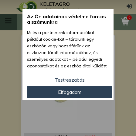
KELET
AGRO
webshop.keletagro.hu
Az Ön adatainak védelme fontos
0
a számunkra
Mi és a partnereink információkat –
például cookie-kat – tárolunk egy
hasított hüvely
eszközön vagy hozzáférünk az
eszközön tárolt információkhoz, és
személyes adatokat – például egyedi
azonosítókat és az eszköz által küldött
alapvető információkat – kezelünk
személyre szabott hirdetések és
Testreszabás
tartalom nyújtásához, hirdetés- és
Elfogadom
tartalomméréshez, nézettségi adatok
gyűjtéséhez, valamint termékek
kifejlesztéséhez és a termékek
javításához. Az Ön engedélyével mi és a
partnereink eszközleolvasásos
módszerrel szerzett pontos geolokációs
adatokat és azonosítási információkat