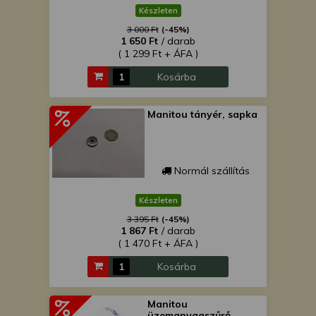
Készleten
3 000 Ft
(-45%)
1 650 Ft
/ darab
( 1 299 Ft + ÁFA )
Kosárba
Manitou tányér, sapka
Normál szállítás
Készleten
3 395 Ft
(-45%)
1 867 Ft
/ darab
( 1 470 Ft + ÁFA )
Kosárba
Manitou
üzemanyagszűrő