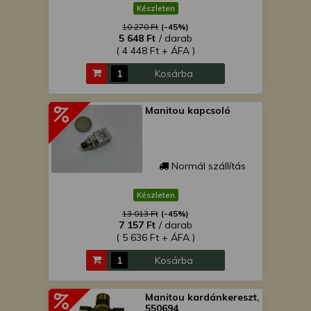
Készleten
10 270 Ft
(-45%)
5 648 Ft
/ darab
( 4 448 Ft + ÁFA )
Kosárba
Manitou kapcsoló
Normál szállítás
Készleten
13 013 Ft
(-45%)
7 157 Ft
/ darab
( 5 636 Ft + ÁFA )
Kosárba
Manitou kardánkereszt,
550694