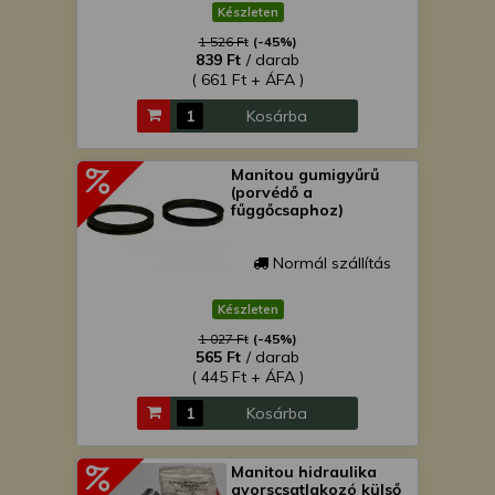
Készleten
1 526 Ft
(-45%)
839 Ft
/ darab
( 661 Ft + ÁFA )
Kosárba
Manitou gumigyűrű
(porvédő a
fűggőcsaphoz)
Normál szállítás
Készleten
1 027 Ft
(-45%)
565 Ft
/ darab
( 445 Ft + ÁFA )
Kosárba
Manitou hidraulika
gyorscsatlakozó külső