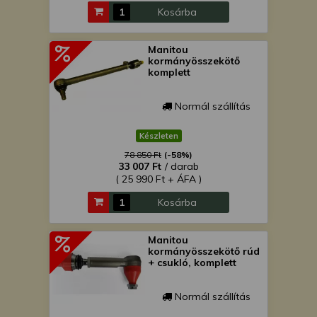
Kosárba
Manitou
kormányösszekötő
komplett
Normál szállítás
Készleten
78 850 Ft
(-58%)
33 007 Ft
/ darab
( 25 990 Ft + ÁFA )
Kosárba
Manitou
kormányösszekötő rúd
+ csukló, komplett
Normál szállítás