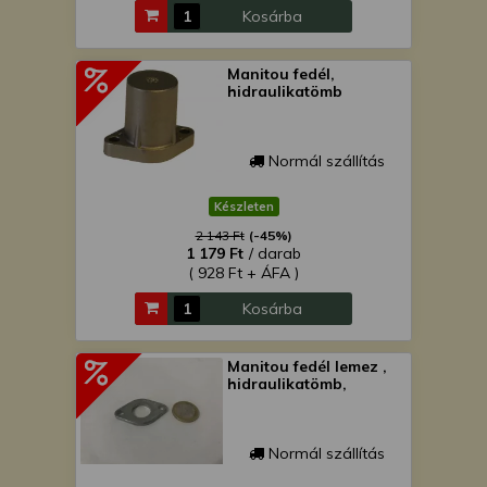
Kosárba
Manitou fedél,
hidraulikatömb
Normál szállítás
Készleten
2 143 Ft
(-45%)
1 179 Ft
/ darab
( 928 Ft + ÁFA )
Kosárba
Manitou fedél lemez ,
hidraulikatömb,
Normál szállítás