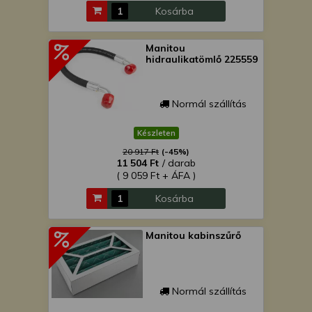
Kosárba
Manitou
hidraulikatömlő 225559
Normál szállítás
Készleten
20 917 Ft
(-45%)
11 504 Ft
/ darab
( 9 059 Ft + ÁFA )
Kosárba
Manitou kabinszűrő
Normál szállítás