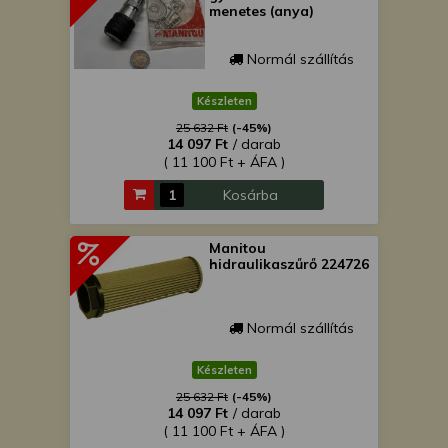
menetes (anya)
Normál szállítás
Készleten
25 632 Ft
(-45%)
14 097 Ft
/ darab
( 11 100 Ft + ÁFA )
Kosárba
Manitou
hidraulikaszűrő 224726
Normál szállítás
Készleten
25 632 Ft
(-45%)
14 097 Ft
/ darab
( 11 100 Ft + ÁFA )