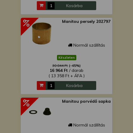
Kosárba
Manitou persely 202797
Normál szállítás
Készleten
30 844 Ft
(-45%)
16 964 Ft
/ darab
( 13 358 Ft + ÁFA )
Kosárba
Manitou porvédő sapka
Normál szállítás