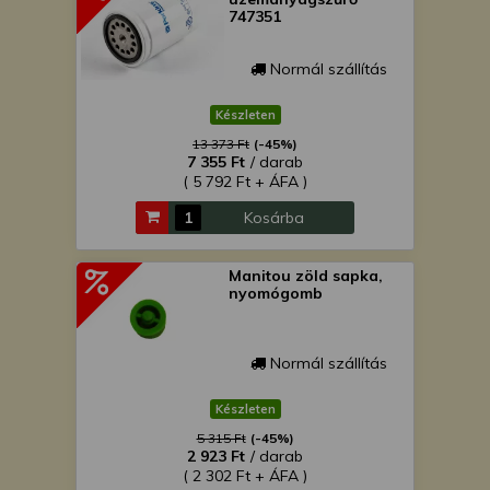
747351
Normál szállítás
Készleten
13 373 Ft
(-45%)
7 355 Ft
/ darab
( 5 792 Ft + ÁFA )
Kosárba
Manitou zöld sapka,
nyomógomb
Normál szállítás
Készleten
5 315 Ft
(-45%)
2 923 Ft
/ darab
( 2 302 Ft + ÁFA )