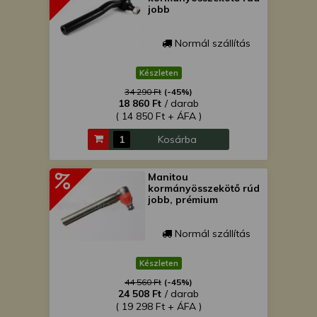
jobb
Normál szállítás
Készleten
34 290 Ft
(-45%)
18 860 Ft
/ darab
( 14 850 Ft + ÁFA )
Kosárba
Manitou
kormányösszekötő rúd
jobb, prémium
Normál szállítás
Készleten
44 560 Ft
(-45%)
24 508 Ft
/ darab
( 19 298 Ft + ÁFA )