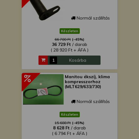
Normál szállítás
Készleten
66 780 Ft
(-45%)
36 729 Ft
/ darab
( 28 920 Ft + ÁFA )
Kosárba
Manitou ékszíj, klima
kompresszorhoz
(MLT629/633/730)
Normál szállítás
Készleten
15 688 Ft
(-45%)
8 628 Ft
/ darab
( 6 794 Ft + ÁFA )