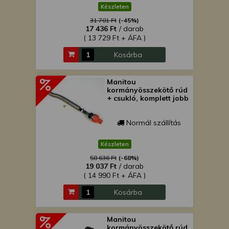
Készleten
31 701 Ft
(-45%)
17 436 Ft
/ darab
( 13 729 Ft + ÁFA )
Kosárba
Manitou
kormányösszekötő rúd
+ csukló, komplett jobb
Normál szállítás
Készleten
58 636 Ft
(-68%)
19 037 Ft
/ darab
( 14 990 Ft + ÁFA )
Kosárba
Manitou
kormányösszekötő rúd