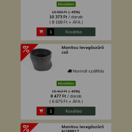
Készleten
18 860 Ft
(-45%)
10 373 Ft
/ darab
( 8 168 Ft + ÁFA )
Kosárba
Manitou levegőszűrő
cső
Normál szállítás
Készleten
15 413 Ft
(-45%)
8 477 Ft
/ darab
( 6 675 Ft + ÁFA )
Kosárba
Manitou levegőszűrő
N188817