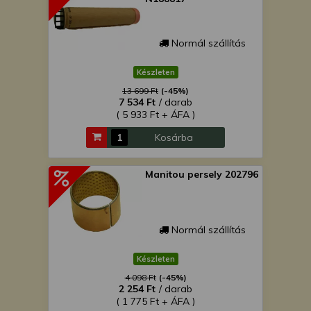
Normál szállítás
Készleten
13 699 Ft
(-45%)
7 534 Ft
/ darab
( 5 933 Ft + ÁFA )
Kosárba
Manitou persely 202796
Normál szállítás
Készleten
4 098 Ft
(-45%)
2 254 Ft
/ darab
( 1 775 Ft + ÁFA )