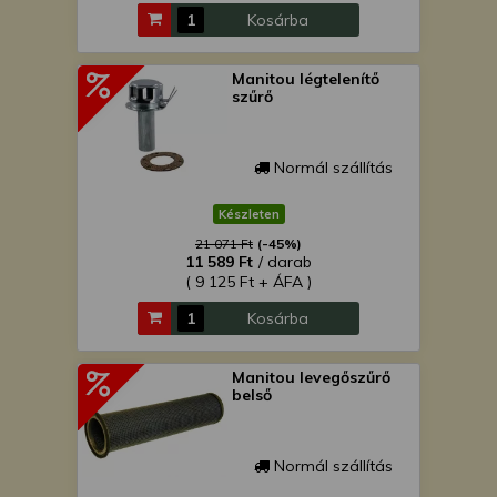
Kosárba
Manitou légtelenítő
szűrő
Normál szállítás
Készleten
21 071 Ft
(-45%)
11 589 Ft
/ darab
( 9 125 Ft + ÁFA )
Kosárba
Manitou levegőszűrő
belső
Normál szállítás