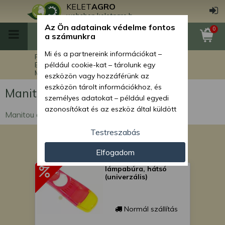
KELET
AGRO
webshop.keletagro.hu
Az Ön adatainak védelme fontos
0
a számunkra
Mi és a partnereink információkat –
Főoldal
A készlet erejéig !!!!
Egyéb gépalkatrészek
például cookie-kat – tárolunk egy
Manitou alkatrészek
eszközön vagy hozzáférünk az
eszközön tárolt információkhoz, és
Manitou alkatrészek
személyes adatokat – például egyedi
azonosítókat és az eszköz által küldött
Manitou alkatrészek
alapvető információkat – kezelünk
személyre szabott hirdetések és
Testreszabás
tartalom nyújtásához, hirdetés- és
Elfogadom
tartalomméréshez, nézettségi adatok
gyűjtéséhez, valamint termékek
lámpabúra, hátsó
kifejlesztéséhez és a termékek
(univerzális)
javításához. Az Ön engedélyével mi és a
partnereink eszközleolvasásos
módszerrel szerzett pontos geolokációs
Normál szállítás
adatokat és azonosítási információkat