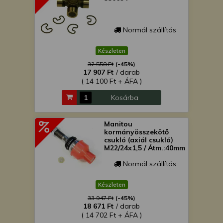
Normál szállítás
Készleten
32 558 Ft
(-45%)
17 907 Ft
/ darab
( 14 100 Ft + ÁFA )
Kosárba
Manitou
kormányösszekötő
csukló (axiál csukló)
M22/24x1,5 / Átm.:40mm
Normál szállítás
Készleten
33 947 Ft
(-45%)
18 671 Ft
/ darab
( 14 702 Ft + ÁFA )