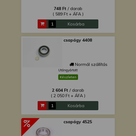
748 Ft
/ darab
( 589 Ft + ÁFA )
Kosárba
csapágy 4408
Normál szállítás
Utángyártott
Készleten
2 604 Ft
/ darab
( 2 050 Ft + ÁFA )
Kosárba
csapágy 4525