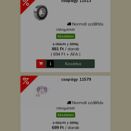
csapágy 11513
Normál szállítás
Utángyártott
Készleten
1 958 Ft
(-55%)
881 Ft
/ darab
( 694 Ft + ÁFA )
Kosárba
csapágy 11579
Normál szállítás
Utángyártott
Készleten
1 552 Ft
(-55%)
699 Ft
/ darab