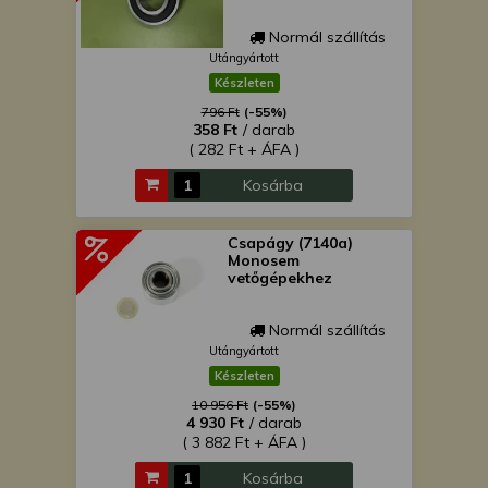
Normál szállítás
Utángyártott
Készleten
796 Ft
(-55%)
358 Ft
/ darab
( 282 Ft + ÁFA )
Kosárba
Csapágy (7140a)
Monosem
vetőgépekhez
Normál szállítás
Utángyártott
Készleten
10 956 Ft
(-55%)
4 930 Ft
/ darab
( 3 882 Ft + ÁFA )
Kosárba