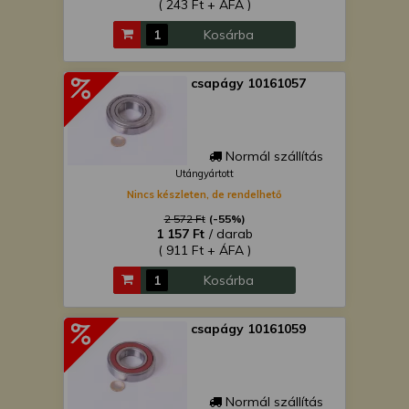
( 243 Ft + ÁFA )
Kosárba
csapágy 10161057
Normál szállítás
Utángyártott
Nincs készleten, de rendelhető
2 572 Ft
(-55%)
1 157 Ft
/ darab
( 911 Ft + ÁFA )
Kosárba
csapágy 10161059
Normál szállítás