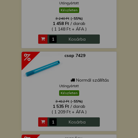
Utángyártott
Készleten
3 240 Ft
(-55%)
1 458 Ft
/ darab
( 1 148 Ft + ÁFA )
Kosárba
csap 7429
Normál szállítás
Utángyártott
Készleten
3 412 Ft
(-55%)
1 535 Ft
/ darab
( 1 209 Ft + ÁFA )
Kosárba