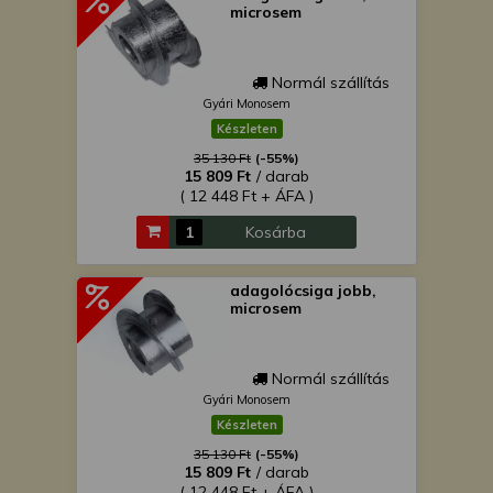
microsem
Normál szállítás
Gyári Monosem
Készleten
35 130 Ft
(-55%)
15 809 Ft
/ darab
( 12 448 Ft + ÁFA )
Kosárba
adagolócsiga jobb,
microsem
Normál szállítás
Gyári Monosem
Készleten
35 130 Ft
(-55%)
15 809 Ft
/ darab
( 12 448 Ft + ÁFA )