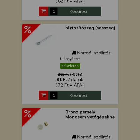
( 62 Ft + ÁFA )
Kosárba
biztosítószeg (sasszeg)
Normál szállítás
Utángyártott
Készleten
202 Ft
(-55%)
91 Ft
/ darab
( 72 Ft + ÁFA )
Kosárba
Bronz persely
Monosem vetőgépekhe
Normál szállítás