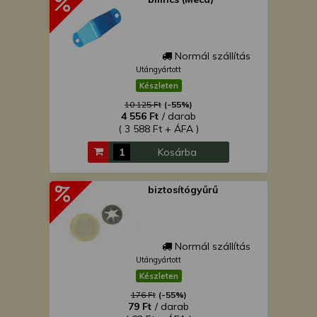
Normál szállítás
Utángyártott
Készleten
10 125 Ft
(-55%)
4 556 Ft
/ darab
( 3 588 Ft + ÁFA )
Kosárba
biztosítógyűrű
Normál szállítás
Utángyártott
Készleten
176 Ft
(-55%)
79 Ft
/ darab