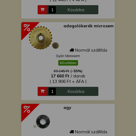
Kosárba
adagolókerék microsem
Normál szállítás
Gyári Monosem
Készleten
39 245 Ft
(-55%)
17 660 Ft
/ darab
( 13 906 Ft + ÁFA )
Kosárba
agy
Normál szállítás