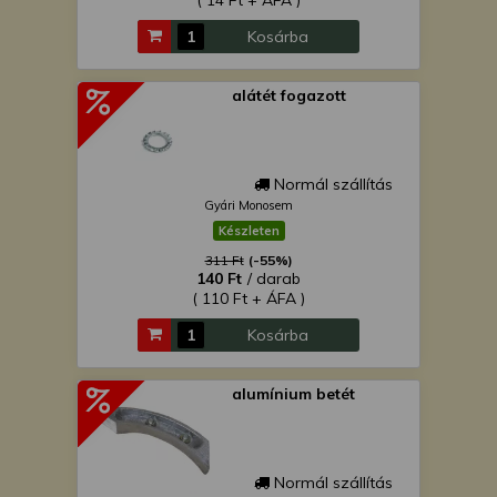
( 14 Ft + ÁFA )
Kosárba
alátét fogazott
Normál szállítás
Gyári Monosem
Készleten
311 Ft
(-55%)
140 Ft
/ darab
( 110 Ft + ÁFA )
Kosárba
alumínium betét
Normál szállítás