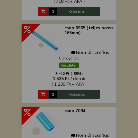
( 718 Ft + ÁFA )
Kosárba
csap 6965 ( teljes hossz.
165mm)
Normál szállítás
Utángyártott
Készleten
3 412 Ft
(-55%)
1 535 Ft
/ darab
( 1 209 Ft + ÁFA )
Kosárba
csap 7094
Normál szállítás