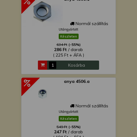
Normál szállítás
Utángyártott
Készleten
634 Ft
(-55%)
286 Ft
/ darab
( 225 Ft + ÁFA )
Kosárba
anya 4506.a
Normál szállítás
Utángyártott
Készleten
549 Ft
(-55%)
247 Ft
/ darab