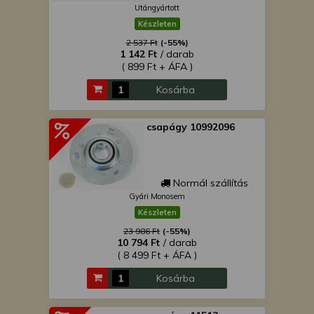
Utángyártott
Készleten
2 537 Ft
(-55%)
1 142 Ft
/ darab
( 899 Ft + ÁFA )
Kosárba
csapágy 10992096
Normál szállítás
Gyári Monosem
Készleten
23 986 Ft
(-55%)
10 794 Ft
/ darab
( 8 499 Ft + ÁFA )
Kosárba