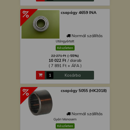
csapágy 4659 INA
Normál szállítás
Utángyártott
Készleten
22 271 Ft
(-55%)
10 022 Ft
/ darab
( 7 891 Ft + ÁFA )
Kosárba
csapágy 5055 (HK2018)
Normál szállítás
Gyári Monosem
Készleten