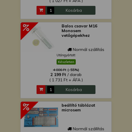
( 1 027 Ft + ÁFA )
Kosárba
Balos csavar M16
Monosem
vetőgépekhez
Normál szállítás
Utángyártott
Készleten
4 886 Ft
(-55%)
2 199 Ft
/ darab
( 1 731 Ft + ÁFA )
Kosárba
beállító táblázat
microsem
Normál szállítás