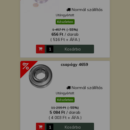
Normál szállítás
Utángyártott
Készleten
1 457 Ft
(-55%)
656 Ft
/ darab
( 516 Ft + ÁFA )
Kosárba
csapágy 4659
Normál szállítás
Utángyártott
Készleten
11 299 Ft
(-55%)
5 084 Ft
/ darab
( 4 003 Ft + ÁFA )
Kosárba