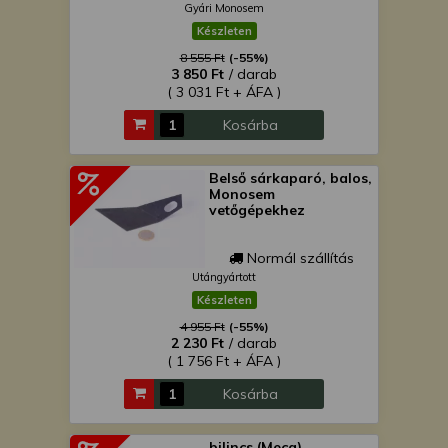
Gyári Monosem
Készleten
8 555 Ft
(-55%)
3 850 Ft
/ darab
( 3 031 Ft + ÁFA )
Kosárba
Belső sárkaparó, balos,
Monosem
vetőgépekhez
Normál szállítás
Utángyártott
Készleten
4 955 Ft
(-55%)
2 230 Ft
/ darab
( 1 756 Ft + ÁFA )
Kosárba
bilincs (Meca)