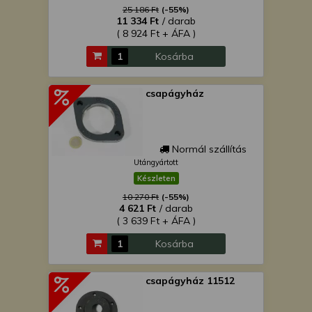
25 186 Ft
(-55%)
11 334 Ft
/ darab
( 8 924 Ft + ÁFA )
Kosárba
csapágyház
Normál szállítás
Utángyártott
Készleten
10 270 Ft
(-55%)
4 621 Ft
/ darab
( 3 639 Ft + ÁFA )
Kosárba
csapágyház 11512