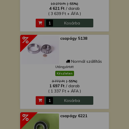
10 270 Ft
(-55%)
4 621 Ft
/ darab
( 3 639 Ft + ÁFA )
Kosárba
csapágy 5138
Normál szállítás
Utángyártott
Készleten
3 772 Ft
(-55%)
1 697 Ft
/ darab
( 1 337 Ft + ÁFA )
Kosárba
csapágy 6221