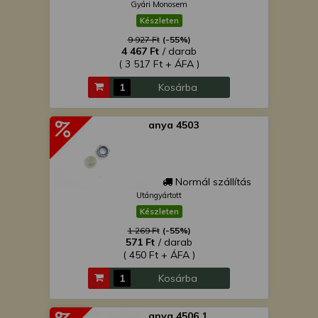
Gyári Monosem
Készleten
9 927 Ft
(-55%)
4 467 Ft
/ darab
( 3 517 Ft + ÁFA )
Kosárba
anya 4503
Normál szállítás
Utángyártott
Készleten
1 269 Ft
(-55%)
571 Ft
/ darab
( 450 Ft + ÁFA )
Kosárba
anya 4506.1