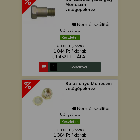
Monosem
vetőgépekhez
Normál szállítás
Utángyártott
Készleten
4 098 Ft
(-55%)
1 844 Ft
/ darab
( 1 452 Ft + ÁFA )
Kosárba
Balos anya Monosem
vetőgépekhez
Normál szállítás
Utángyártott
Készleten
2 898 Ft
(-55%)
1 304 Ft
/ darab