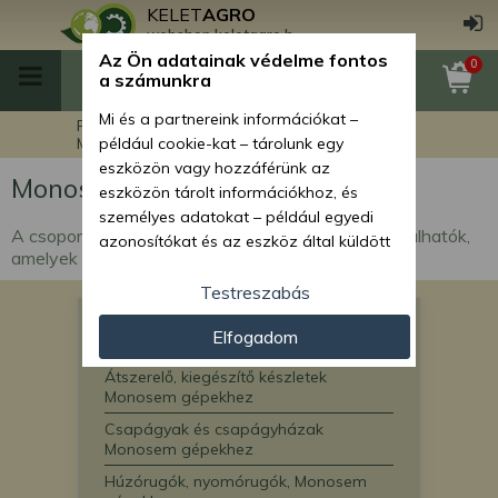
KELET
AGRO
webshop.keletagro.hu
Az Ön adatainak védelme fontos
0
a számunkra
Mi és a partnereink információkat –
Főoldal
Munkagép alkatrészek
Monosem vetőgép alkatrészek
például cookie-kat – tárolunk egy
eszközön vagy hozzáférünk az
Monosem vetőgép alkatrészek
eszközön tárolt információkhoz, és
személyes adatokat – például egyedi
A csoportban vetőgép és kultivátor alkatrészei találhatók,
azonosítókat és az eszköz által küldött
amelyek kompatibilisek Monosem gépekhez.
alapvető információkat – kezelünk
személyre szabott hirdetések és
Testreszabás
tartalom nyújtásához, hirdetés- és
Kopóalkatrészek Monosem
Elfogadom
tartalomméréshez, nézettségi adatok
vetőgépekhez, verhetetlen áron
gyűjtéséhez, valamint termékek
Átszerelő, kiegészítő készletek
kifejlesztéséhez és a termékek
Monosem gépekhez
javításához. Az Ön engedélyével mi és a
Csapágyak és csapágyházak
partnereink eszközleolvasásos
Monosem gépekhez
módszerrel szerzett pontos geolokációs
Húzórugók, nyomórugók, Monosem
adatokat és azonosítási információkat