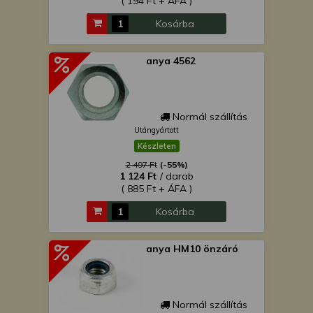
( 194 Ft + ÁFA )
Kosárba
anya 4562
Normál szállítás
Utángyártott
Készleten
2 497 Ft
(-55%)
1 124 Ft
/ darab
( 885 Ft + ÁFA )
Kosárba
anya HM10 önzáró
Normál szállítás