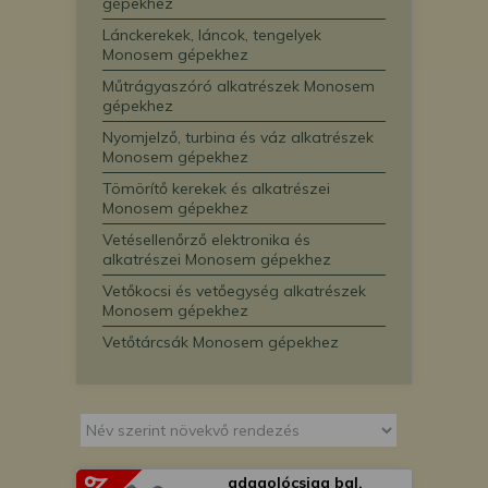
gépekhez
is felhasználhatunk. A megfelelő helyre
Lánckerekek, láncok, tengelyek
kattintva hozzájárulhat ahhoz, hogy mi
Monosem gépekhez
és a partnereink a fent leírtak szerint
adatkezelést végezzünk. Másik
Műtrágyaszóró alkatrészek Monosem
gépekhez
lehetőségként a hozzájárulás
megadása vagy elutasítása előtt
Nyomjelző, turbina és váz alkatrészek
részletesebb információkhoz juthat, és
Monosem gépekhez
megváltoztathatja beállításait. Felhívjuk
Tömörítő kerekek és alkatrészei
figyelmét, hogy személyes adatainak
Monosem gépekhez
bizonyos kezeléséhez nem feltétlenül
Vetésellenőrző elektronika és
szükséges az Ön hozzájárulása, de
alkatrészei Monosem gépekhez
jogában áll tiltakozni az ilyen jellegű
Vetőkocsi és vetőegység alkatrészek
adatkezelés ellen. A beállításai csak erre
Monosem gépekhez
a weboldalra érvényesek. Erre a
Vetőtárcsák Monosem gépekhez
webhelyre visszatérve vagy az
adatvédelmi szabályzatunk segítségével
bármikor megváltoztathatja a
beállításait.
adagolócsiga bal,