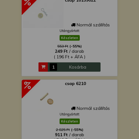
csap 10159022
Normál szállítás
Utángyártott
Készleten
553 Ft
(-55%)
249 Ft
/ darab
( 196 Ft + ÁFA )
Kosárba
csap 6210
Normál szállítás
Utángyártott
Készleten
2 025 Ft
(-55%)
911 Ft
/ darab