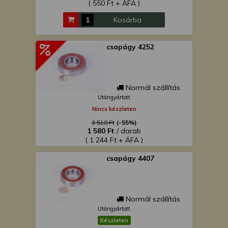
( 550 Ft + ÁFA )
Kosárba
csapágy 4252
Normál szállítás
Utángyártott
Nincs készleten
3 510 Ft
(-55%)
1 580 Ft
/ darab
( 1 244 Ft + ÁFA )
csapágy 4407
Normál szállítás
Utángyártott
Készleten