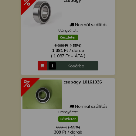
csapágy
Normál szállítás
Utángyártott
Készleten
3 069 Ft
(-55%)
1 381 Ft
/ darab
( 1 087 Ft + ÁFA )
Kosárba
csapágy 10161036
Normál szállítás
Utángyártott
Készleten
686 Ft
(-55%)
309 Ft
/ darab