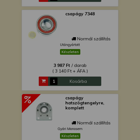
csapágy 7348
Normál szállítás
Utángyártott
Készleten
3 987 Ft
/ darab
( 3 140 Ft + ÁFA )
Kosárba
csapágy
hatszögtengelyre,
komplett
Normál szállítás
Gyári Monosem
Készleten