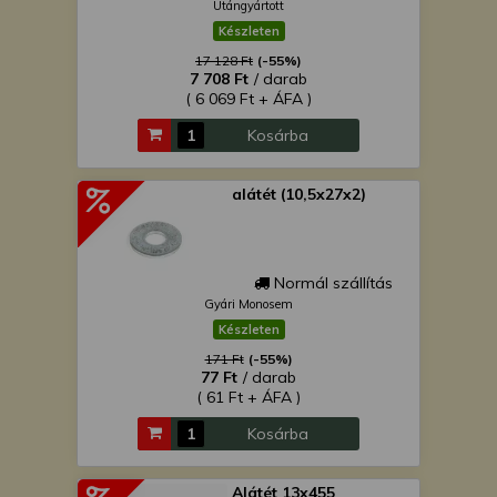
Utángyártott
Készleten
17 128 Ft
(-55%)
7 708 Ft
/ darab
( 6 069 Ft + ÁFA )
Kosárba
alátét (10,5x27x2)
Normál szállítás
Gyári Monosem
Készleten
171 Ft
(-55%)
77 Ft
/ darab
( 61 Ft + ÁFA )
Kosárba
Alátét 13x455