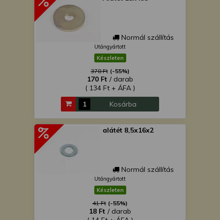
Normál szállítás
Utángyártott
Készleten
378 Ft
(-55%)
170 Ft
/ darab
( 134 Ft + ÁFA )
Kosárba
alátét 8,5x16x2
Normál szállítás
Utángyártott
Készleten
41 Ft
(-55%)
18 Ft
/ darab