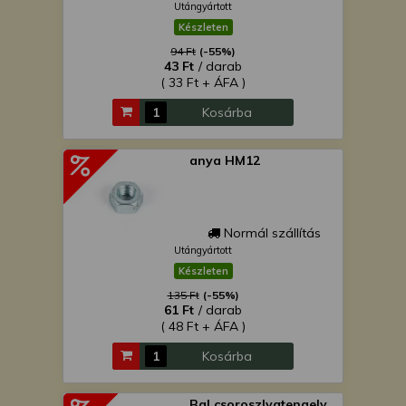
Utángyártott
Készleten
94 Ft
(-55%)
43 Ft
/ darab
( 33 Ft + ÁFA )
Kosárba
anya HM12
Normál szállítás
Utángyártott
Készleten
135 Ft
(-55%)
61 Ft
/ darab
( 48 Ft + ÁFA )
Kosárba
Bal csoroszlyatengely