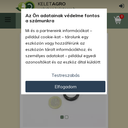
KELET
AGRO
webshop.keletagro.hu
Az Ön adatainak védelme fontos
0
a számunkra
Mi és a partnereink információkat –
például cookie-kat – tárolunk egy
MTZ adagoló elem lefogató
eszközön vagy hozzáférünk az
alátét (.3-as JAZDA adagolós
eszközön tárolt információkhoz, és
személyes adatokat – például egyedi
motorhoz)
azonosítókat és az eszköz által küldött
alapvető információkat – kezelünk
személyre szabott hirdetések és
Testreszabás
tartalom nyújtásához, hirdetés- és
Elfogadom
tartalomméréshez, nézettségi adatok
gyűjtéséhez, valamint termékek
kifejlesztéséhez és a termékek
javításához. Az Ön engedélyével mi és a
partnereink eszközleolvasásos
módszerrel szerzett pontos geolokációs
adatokat és azonosítási információkat