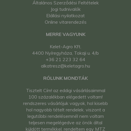
Általános Szerződési Feltételek
Jogi tudnivalók
Elállási nyilatkozat
Online vitarendezés
MERRE VAGYUNK
Kelet-Agro Kft.
4400 Nyíregyháza, Tokaji u. 4/b
+36 21 223 32 64
alkatresz@keletagro.hu
RÓLUNK MONDTÁK
Tisztelt Cím! az eddigi vásárlásaimmal
100 százalékban elégedett voltam!
rendszeres vásárlójuk vagyok, hol kisebb
hol nagyobb tételt rendelek. viszont a
legutóbbi rendelésemnél nem voltam
teljesen megelégedve az önök által
küldött termékkel. rendeltem egy MTZ