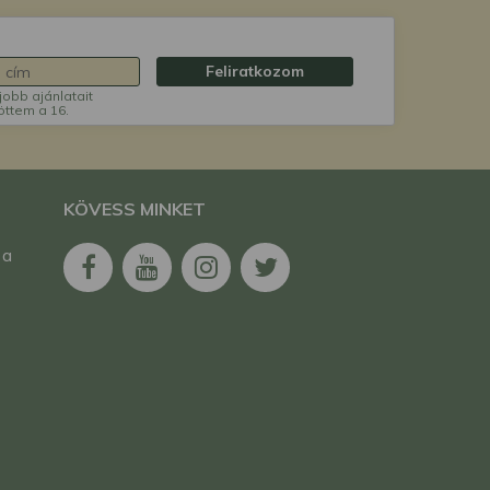
Feliratkozom
jobb ajánlatait
öttem a 16.
KÖVESS MINKET
 a