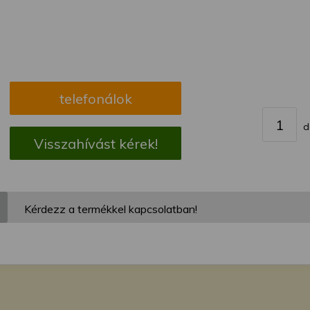
megváltoztathatja a beállításait.
telefonálok
d
Visszahívást kérek!
Kérdezz a termékkel kapcsolatban!