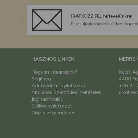
IRATKOZZ FEL hírlevelünkre!
Értesülj akcióinkról, újdonságaink
HASZNOS LINKEK
MERRE
Hogyan vásároljunk?
Kelet-Ag
Segítség
4400 Nyí
Adatvédelmi nyilatkozat
+36 21 
Általános Szerződési Feltételek
alkatres
Jogi tudnivalók
Elállási nyilatkozat
Online vitarendezés