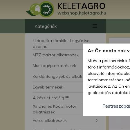
KELET
AGRO
webshop.keletagro.hu
Kategóriák
Hidraulika tömlők - Legyártva
azonnal
Az Ön adatainak 
MTZ traktor alkatrészek
Mi és a partnereink i
Munkagép alkatrészek
tárolt információkhoz
alapvető információka
Kardántengelyek és alkatrészei
tartalomméréshez, néz
javításához. Az Ön en
Egyéb termékek
geolokációs adatokat 
A készlet erejéig !!!!
hozzájárulhat ahhoz, 
lehetőségként a hozzá
Testreszabá
Xinchai és Koop motor
megváltoztathatja beá
alkatrészek
feltétlenül szükséges 
Force alkatrészek
beállításai csak erre