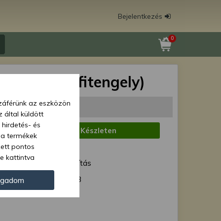
Bejelentkezés
0
ya 253 (difitengely)
zzáférünk az eszközön
 Ft
(578 Ft + ÁFA)
 által küldött
 hirdetés- és
:
Készleten
 a termékek
zett pontos
1 munkanap
e kattintva
ód:
Normál szállítás
ünk. Másik
oz juthat, és
50- 1701253
ogadom
kezeléséhez nem
zelés ellen. A
tvédelmi szabályzatunk