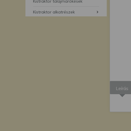
segítségével bármikor 
Kistraktor talajmarókések
Kistraktor alkatrészek
Leírás