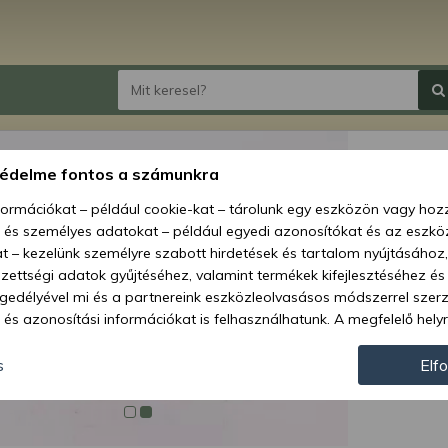
MTZ an
védelme fontos a számunkra
nformációkat – például cookie-kat – tárolunk egy eszközön vagy ho
Ár:
733
, és személyes adatokat – például egyedi azonosítókat és az eszköz
t – kezelünk személyre szabott hirdetések és tartalom nyújtásához,
Elérhetőség
ettségi adatok gyűjtéséhez, valamint termékek kifejlesztéséhez és
gedélyével mi és a partnereink eszközleolvasásos módszerrel szer
Szállítás:
és azonosítási információkat is felhasználhatunk. A megfelelő helyr
Szállítási m
hogy mi és a partnereink a fent leírtak szerint adatkezelést végezz
járulás megadása vagy elutasítása előtt részletesebb információkh
Cikkszám:
s
Elf
llításait. Felhívjuk figyelmét, hogy személyes adatainak bizonyos 
az Ön hozzájárulása, de jogában áll tiltakozni az ilyen jellegű adatke
 a weboldalra érvényesek. Erre a webhelyre visszatérve vagy az ada