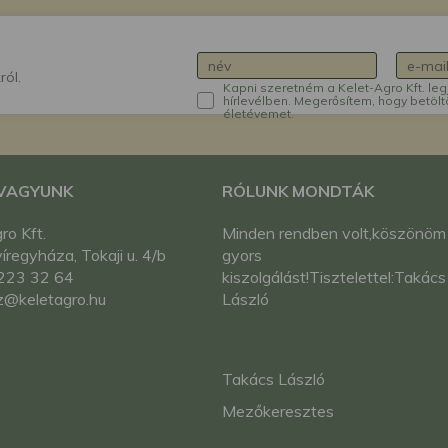
ról.
Kapni szeretném a Kelet-Agro Kft. leg
hírlevélben. Megerősítem, hogy betölt
életévemet.
 VAGYUNK
RÓLUNK MONDTÁK
ro Kft.
Minden rendben volt,köszönöm
regyháza, Tokaji u. 4/b
gyors
223 32 64
kiszolgálást!Tisztelettel:Takács
z@keletagro.hu
László
Takács László
Mezőkeresztes