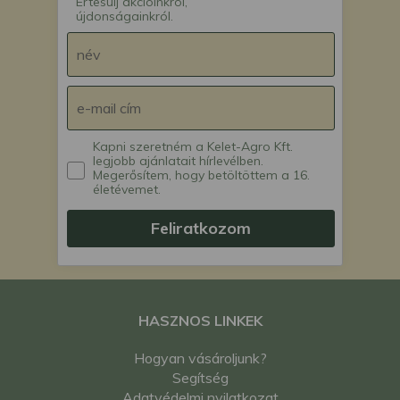
Értesülj akcióinkról,
újdonságainkról.
Kapni szeretném a Kelet-Agro Kft.
legjobb ajánlatait hírlevélben.
Megerősítem, hogy betöltöttem a 16.
életévemet.
Feliratkozom
HASZNOS LINKEK
Hogyan vásároljunk?
Segítség
Adatvédelmi nyilatkozat