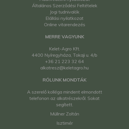
Általános Szerződési Feltételek
Jogi tudnivalók
Elállási nyilatkozat
Online vitarendezés
MERRE VAGYUNK
Kelet-Agro Kft.
4400 Nyíregyháza, Tokaji u. 4/b
+36 21 223 32 64
alkatresz@keletagro.hu
RÓLUNK MONDTÁK
A szerelő kolléga mindent elmondott
telefonon az alkatrészekről. Sokat
segített.
Müllner Zoltán
Isztimér