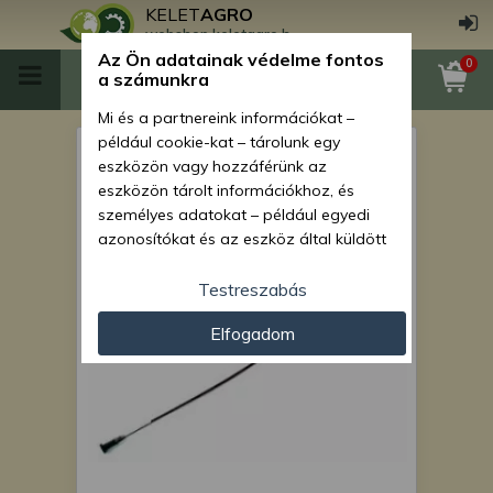
KELET
AGRO
webshop.keletagro.hu
Az Ön adatainak védelme fontos
0
a számunkra
Mi és a partnereink információkat –
például cookie-kat – tárolunk egy
MTZ fűtéscsap működtető
eszközön vagy hozzáférünk az
bowden
eszközön tárolt információkhoz, és
személyes adatokat – például egyedi
azonosítókat és az eszköz által küldött
alapvető információkat – kezelünk
személyre szabott hirdetések és
Testreszabás
tartalom nyújtásához, hirdetés- és
Elfogadom
tartalomméréshez, nézettségi adatok
gyűjtéséhez, valamint termékek
kifejlesztéséhez és a termékek
javításához. Az Ön engedélyével mi és a
partnereink eszközleolvasásos
módszerrel szerzett pontos geolokációs
adatokat és azonosítási információkat