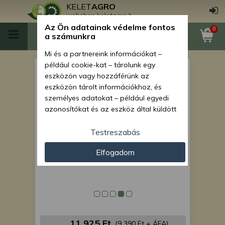
KELET
AGRO
webshop.keletagro.hu
Az Ön adatainak védelme fontos
0
a számunkra
Mi és a partnereink információkat –
például cookie-kat – tárolunk egy
MTZ kormány kerék új típus
eszközön vagy hozzáférünk az
(2 küllős) original
eszközön tárolt információkhoz, és
személyes adatokat – például egyedi
azonosítókat és az eszköz által küldött
alapvető információkat – kezelünk
személyre szabott hirdetések és
Testreszabás
tartalom nyújtásához, hirdetés- és
Elfogadom
tartalomméréshez, nézettségi adatok
gyűjtéséhez, valamint termékek
kifejlesztéséhez és a termékek
javításához. Az Ön engedélyével mi és a
partnereink eszközleolvasásos
módszerrel szerzett pontos geolokációs
adatokat és azonosítási információkat
11 925 Ft
(9 390 Ft + ÁFA)