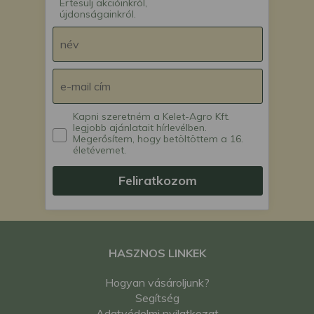
Értesülj akcióinkról,
újdonságainkról.
Kapni szeretném a Kelet-Agro Kft.
legjobb ajánlatait hírlevélben.
Megerősítem, hogy betöltöttem a 16.
életévemet.
Feliratkozom
HASZNOS LINKEK
Hogyan vásároljunk?
Segítség
Adatvédelmi nyilatkozat