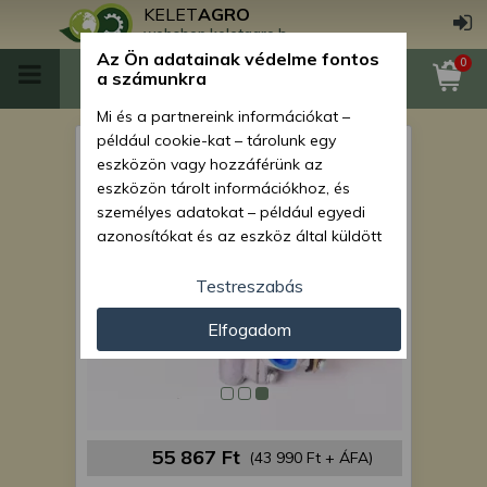
KELET
AGRO
webshop.keletagro.hu
Az Ön adatainak védelme fontos
0
a számunkra
Mi és a partnereink információkat –
például cookie-kat – tárolunk egy
MTZ fékszelep 50-es
eszközön vagy hozzáférünk az
eszközön tárolt információkhoz, és
személyes adatokat – például egyedi
azonosítókat és az eszköz által küldött
alapvető információkat – kezelünk
személyre szabott hirdetések és
Testreszabás
tartalom nyújtásához, hirdetés- és
Elfogadom
tartalomméréshez, nézettségi adatok
gyűjtéséhez, valamint termékek
kifejlesztéséhez és a termékek
javításához. Az Ön engedélyével mi és a
partnereink eszközleolvasásos
módszerrel szerzett pontos geolokációs
55 867 Ft
(43 990 Ft + ÁFA)
adatokat és azonosítási információkat