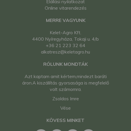
Elállási nyilatkozat
Online vitarendezés
MERRE VAGYUNK
Kelet-Agro Kft.
4400 Nyíregyháza, Tokaji u. 4/b
+36 21 223 32 64
alkatresz@keletagro.hu
RÓLUNK MONDTÁK
Azt kaptam amit kértem,mindezt baráti
áron.A kiszállítás gyorsasága is megfelelő
volt számomra.
Zsoldos Imre
Vése
KÖVESS MINKET