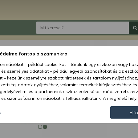
MTZ k
védelme fontos a számunkra
garni
nformációkat – például cookie-kat – tárolunk egy eszközön vagy ho
, és személyes adatokat – például egyedi azonosítókat és az eszköz
Ár:
2 8
t – kezelünk személyre szabott hirdetések és tartalom nyújtásához,
ettségi adatok gyűjtéséhez, valamint termékek kifejlesztéséhez és
Elérhetőség
gedélyével mi és a partnereink eszközleolvasásos módszerrel szer
és azonosítási információkat is felhasználhatunk. A megfelelő helyr
Szállítás:
hogy mi és a partnereink a fent leírtak szerint adatkezelést végezz
Szállítási m
járulás megadása vagy elutasítása előtt részletesebb információkh
s
Elf
llításait. Felhívjuk figyelmét, hogy személyes adatainak bizonyos 
Cikkszám:
az Ön hozzájárulása, de jogában áll tiltakozni az ilyen jellegű adatke
 a weboldalra érvényesek. Erre a webhelyre visszatérve vagy az ada