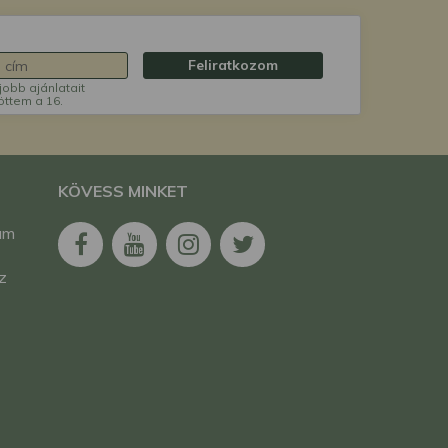
Feliratkozom
jobb ajánlatait
öttem a 16.
KÖVESS MINKET
am
z