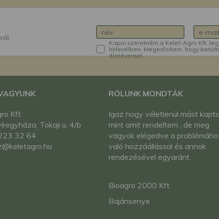
ról.
Kapni szeretném a Kelet-Agro Kft. leg
hírlevélben. Megerősítem, hogy betölt
életévemet.
 VAGYUNK
RÓLUNK MONDTÁK
ro Kft.
Igaz hogy véletlenül mást kapt
regyháza, Tokaji u. 4/b
mint amit rendeltem , de meg
223 32 64
vagyok elégedve a problémáho
z@keletagro.hu
való hozzáállással és annak
rendezésével egyaránt.
Bioagro 2000 Kft.
Bajánsenye