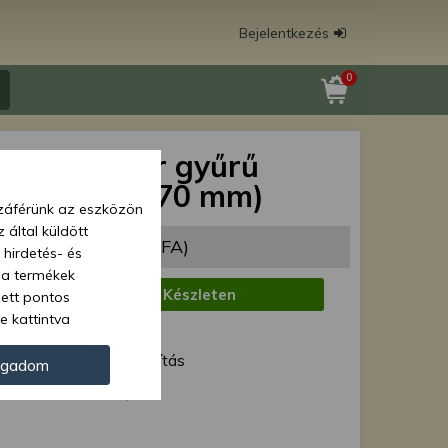
Bejelentkezés
0
ompresszor gyűrű
túra 50-es (70 mm)
zzáférünk az eszközön
 által küldött
67 Ft
(2 258 Ft + ÁFA)
 hirdetés- és
 a termékek
:
Készleten
zett pontos
e kattintva
1 munkanap
ünk. Másik
ód:
Normál szállítás
oz juthat, és
ogadom
kezeléséhez nem
K00-41, -22
zelés ellen. A
tvédelmi szabályzatunk