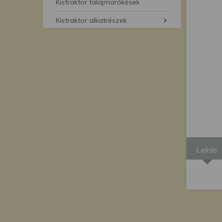
segítségével bármikor 
Kistraktor talajmarókések
Kistraktor alkatrészek
Leírás