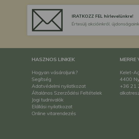
IRATKOZZ FEL hírlevelünkre!
Értesülj akcióinkról, újdonságaink
HASZNOS LINKEK
MERRE
Hogyan vásároljunk?
Kelet-Ag
Segítség
4400 Nyí
Adatvédelmi nyilatkozat
+36 21 
Általános Szerződési Feltételek
alkatres
Jogi tudnivalók
Elállási nyilatkozat
Online vitarendezés