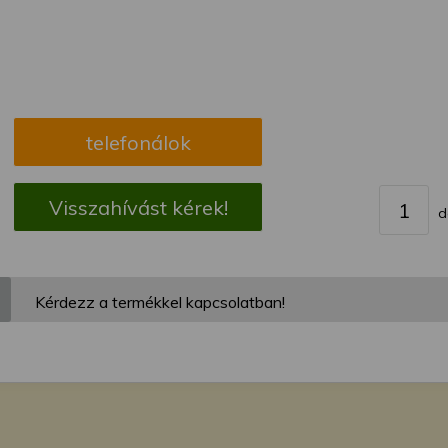
megváltoztathatja a beállításait.
telefonálok
Visszahívást kérek!
d
Kérdezz a termékkel kapcsolatban!