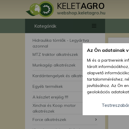
KELET
AGRO
webshop.keletagro.hu
Kategóriák
Hidraulika tömlők - Legyártva
azonnal
Az Ön adatainak 
MTZ traktor alkatrészek
Mi és a partnereink i
Munkagép alkatrészek
tárolt információkhoz
alapvető információka
Kardántengelyek és alkatrészei
tartalomméréshez, néz
javításához. Az Ön en
Egyéb termékek
geolokációs adatokat 
A készlet erejéig !!!!
hozzájárulhat ahhoz, 
lehetőségként a hozzá
Testreszabá
Xinchai és Koop motor
megváltoztathatja beá
alkatrészek
feltétlenül szükséges 
Force alkatrészek
beállításai csak erre