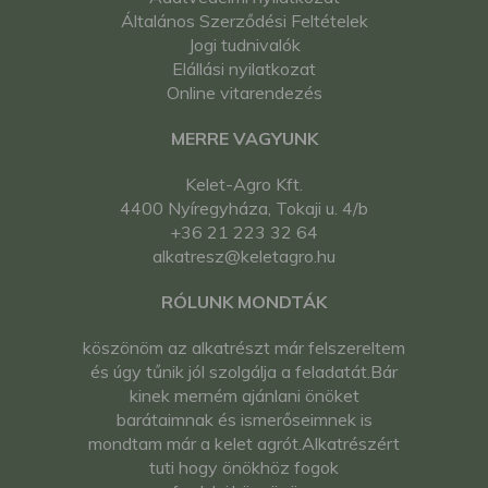
Általános Szerződési Feltételek
Jogi tudnivalók
Elállási nyilatkozat
Online vitarendezés
MERRE VAGYUNK
Kelet-Agro Kft.
4400 Nyíregyháza, Tokaji u. 4/b
+36 21 223 32 64
alkatresz@keletagro.hu
RÓLUNK MONDTÁK
köszönöm az alkatrészt már felszereltem
és úgy tűnik jól szolgálja a feladatát.Bár
kinek merném ajánlani önöket
barátaimnak és ismerőseimnek is
mondtam már a kelet agrót.Alkatrészért
tuti hogy önökhöz fogok