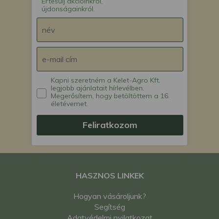
Értesülj akcióinkról,
újdonságainkról.
Kapni szeretném a Kelet-Agro Kft.
legjobb ajánlatait hírlevélben.
Megerősítem, hogy betöltöttem a 16.
életévemet.
Feliratkozom
HASZNOS LINKEK
Hogyan vásároljunk?
Segítség
Adatvédelmi nyilatkozat