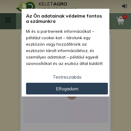
KELET
AGRO
webshop.keletagro.hu
Az Ön adatainak védelme fontos
0
a számunkra
Mi és a partnereink információkat –
például cookie-kat – tárolunk egy
csavar M16x120 (MTZ
eszközön vagy hozzáférünk az
alváznyúlvány, részmenetes)
eszközön tárolt információkhoz, és
személyes adatokat – például egyedi
azonosítókat és az eszköz által küldött
alapvető információkat – kezelünk
személyre szabott hirdetések és
Testreszabás
tartalom nyújtásához, hirdetés- és
Elfogadom
tartalomméréshez, nézettségi adatok
gyűjtéséhez, valamint termékek
kifejlesztéséhez és a termékek
javításához. Az Ön engedélyével mi és a
partnereink eszközleolvasásos
módszerrel szerzett pontos geolokációs
adatokat és azonosítási információkat