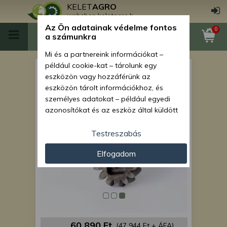
KELET
AGRO
webshop.keletagro.hu
Az Ön adatainak védelme fontos
0
a számunkra
Mi és a partnereink információkat –
például cookie-kat – tárolunk egy
MTZ difitengely Z=12 (1005,
eszközön vagy hozzáférünk az
1025,1221 szinkronváltós)
eszközön tárolt információkhoz, és
személyes adatokat – például egyedi
azonosítókat és az eszköz által küldött
alapvető információkat – kezelünk
személyre szabott hirdetések és
Testreszabás
tartalom nyújtásához, hirdetés- és
Elfogadom
tartalomméréshez, nézettségi adatok
gyűjtéséhez, valamint termékek
kifejlesztéséhez és a termékek
javításához. Az Ön engedélyével mi és a
partnereink eszközleolvasásos
módszerrel szerzett pontos geolokációs
adatokat és azonosítási információkat
60 890 Ft
(47 944 Ft + ÁFA)