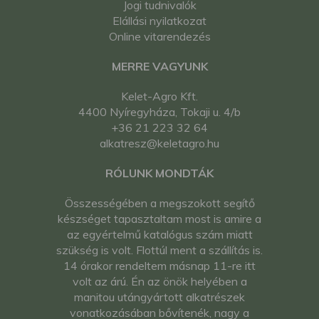
Jogi tudnivalók
Elállási nyilatkozat
Online vitarendezés
MERRE VAGYUNK
Kelet-Agro Kft.
4400 Nyíregyháza, Tokaji u. 4/b
+36 21 223 32 64
alkatresz@keletagro.hu
RÓLUNK MONDTÁK
Összességében a megszokott segítő
készséget tapasztaltam most is amire a
az egyértelmű katalógus szám miatt
szükség is volt. Flottúl ment a szállítás is.
14 órakor rendeltem másnap 11-re itt
volt az árú. Én az önök helyében a
manitou utángyártott alkatrészek
vonatkozásában bővítenék, nagy a