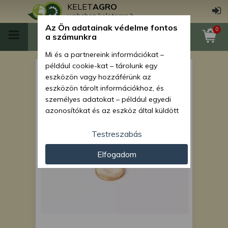
KELET
AGRO
webshop.keletagro.hu
Az Ön adatainak védelme fontos
0
a számunkra
Mi és a partnereink információkat –
például cookie-kat – tárolunk egy
MTZ rugó 148 (váltó és
eszközön vagy hozzáférünk az
terepváltó reteszelő)
eszközön tárolt információkhoz, és
személyes adatokat – például egyedi
azonosítókat és az eszköz által küldött
alapvető információkat – kezelünk
személyre szabott hirdetések és
Testreszabás
tartalom nyújtásához, hirdetés- és
Elfogadom
tartalomméréshez, nézettségi adatok
gyűjtéséhez, valamint termékek
kifejlesztéséhez és a termékek
javításához. Az Ön engedélyével mi és a
partnereink eszközleolvasásos
módszerrel szerzett pontos geolokációs
adatokat és azonosítási információkat