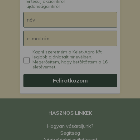
Értesülj akcióinkról,
újdonságainkról.
Kapni szeretném a Kelet-Agro Kft.
legjobb ajánlatait hírlevélben.
Megerősítem, hogy betöltöttem a 16.
életévemet.
Feliratkozom
HASZNOS LINKEK
Hogyan vásároljunk?
Segítség
Adatvédelmi nyilatkozat