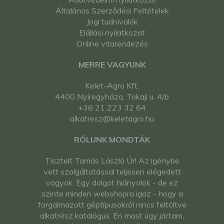
Általános Szerződési Feltételek
Jogi tudnivalók
Elállási nyilatkozat
Online vitarendezés
MERRE VAGYUNK
Kelet-Agro Kft.
4400 Nyíregyháza, Tokaji u. 4/b
+36 21 223 32 64
alkatresz@keletagro.hu
RÓLUNK MONDTÁK
Tisztelt Tamás László Úr! Az igénybe
vett szolgáltatással teljesen elégedett
vagyok. Egy dolgot hiányolok - de ez
szinte minden webshopra igaz - hogy a
forgalmazott géptípusokról nincs feltöltve
alkatrész katalógus. Én most úgy jártam,