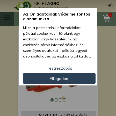
KELET
AGRO
webshop.keletagro.hu
Az Ön adatainak védelme fontos
0
a számunkra
Mi és a partnereink információkat –
például cookie-kat – tárolunk egy
MTZ kipufogó gyűjtőcső
eszközön vagy hozzáférünk az
turbós
eszközön tárolt információkhoz, és
személyes adatokat – például egyedi
azonosítókat és az eszköz által küldött
alapvető információkat – kezelünk
személyre szabott hirdetések és
Testreszabás
tartalom nyújtásához, hirdetés- és
Elfogadom
tartalomméréshez, nézettségi adatok
gyűjtéséhez, valamint termékek
kifejlesztéséhez és a termékek
javításához. Az Ön engedélyével mi és a
partnereink eszközleolvasásos
módszerrel szerzett pontos geolokációs
adatokat és azonosítási információkat
9 512 Ft
(7 490 Ft + ÁFA)