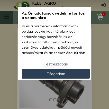
KELET
AGRO
webshop.keletagro.hu
Az Ön adatainak védelme fontos
0
a számunkra
Mi és a partnereink információkat –
például cookie-kat – tárolunk egy
MTZ adagoló elem (.3-as
eszközön vagy hozzáférünk az
MOTORPAL adagolós
eszközön tárolt információkhoz, és
személyes adatokat – például egyedi
motorhoz) original
azonosítókat és az eszköz által küldött
alapvető információkat – kezelünk
személyre szabott hirdetések és
Testreszabás
tartalom nyújtásához, hirdetés- és
Elfogadom
tartalomméréshez, nézettségi adatok
gyűjtéséhez, valamint termékek
kifejlesztéséhez és a termékek
javításához. Az Ön engedélyével mi és a
partnereink eszközleolvasásos
módszerrel szerzett pontos geolokációs
adatokat és azonosítási információkat