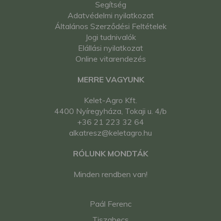
Segítség
Adatvédelmi nyilatkozat
Általános Szerződési Feltételek
Jogi tudnivalók
Elállási nyilatkozat
Online vitarendezés
MERRE VAGYUNK
Kelet-Agro Kft.
4400 Nyíregyháza, Tokaji u. 4/b
+36 21 223 32 64
alkatresz@keletagro.hu
RÓLUNK MONDTÁK
Minden rendben van!
Paál Ferenc
Tiszabecs