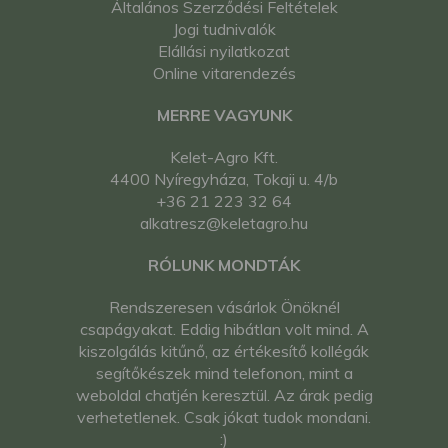
Általános Szerződési Feltételek
Jogi tudnivalók
Elállási nyilatkozat
Online vitarendezés
MERRE VAGYUNK
Kelet-Agro Kft.
4400 Nyíregyháza, Tokaji u. 4/b
+36 21 223 32 64
alkatresz@keletagro.hu
RÓLUNK MONDTÁK
Rendszeresen vásárlok Önöknél
csapágyakat. Eddig hibátlan volt mind. A
kiszolgálás kitűnő, az értékesítő kollégák
segítőkészek mind telefonon, mint a
weboldal chatjén keresztül. Az árak pedig
verhetetlenek. Csak jókat tudok mondani.
:)