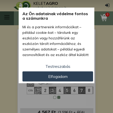
KELET
AGRO
webshop.keletagro.hu
Az Ön adatainak védelme fontos
0
a számunkra
Mi és a partnereink információkat –
például cookie-kat – tárolunk egy
MTZ üzemanyag cső, 100 cm-
eszközön vagy hozzáférünk az
es (hidr.tömlőből)
eszközön tárolt információkhoz, és
személyes adatokat – például egyedi
azonosítókat és az eszköz által küldött
alapvető információkat – kezelünk
személyre szabott hirdetések és
Testreszabás
tartalom nyújtásához, hirdetés- és
Elfogadom
tartalomméréshez, nézettségi adatok
gyűjtéséhez, valamint termékek
kifejlesztéséhez és a termékek
javításához. Az Ön engedélyével mi és a
partnereink eszközleolvasásos
módszerrel szerzett pontos geolokációs
adatokat és azonosítási információkat
4 567 Ft
(3 596 Ft + ÁFA)