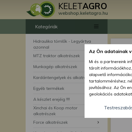
KELET
AGRO
webshop.keletagro.hu
Kategóriák
Hidraulika tömlők - Legyártva
azonnal
Az Ön adatainak 
MTZ traktor alkatrészek
Mi és a partnereink i
Munkagép alkatrészek
tárolt információkhoz
alapvető információka
Kardántengelyek és alkatrészei
tartalomméréshez, néz
javításához. Az Ön en
Egyéb termékek
geolokációs adatokat 
A készlet erejéig !!!!
hozzájárulhat ahhoz, 
lehetőségként a hozzá
Testreszabá
Xinchai és Koop motor
megváltoztathatja beá
alkatrészek
feltétlenül szükséges 
Force alkatrészek
beállításai csak erre