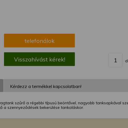
megváltoztathatja a beállításait.
telefonálok
Visszahívást kérek!
d
Kérdezz a termékkel kapcsolatban!
gtank szűrő a régebbi típusú beöntővel, nagyobb tanksapkával s
tő a szennyeződések bekerülése tankoláskor.