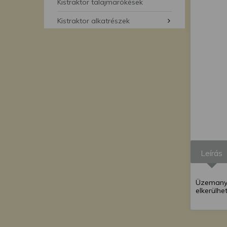
segítségével bármikor 
Kistraktor talajmarókések
Kistraktor alkatrészek
Leírás
Üzemanya
elkerülhe