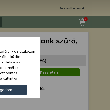
Bejelentkezés
0
zemanyag tank szűrő,
iginal
zzáférünk az eszközön
 által küldött
34 Ft
(1 050 Ft + ÁFA)
 hirdetés- és
 a termékek
:
Készleten
zett pontos
e kattintva
1 munkanap
ünk. Másik
ód:
Normál szállítás
oz juthat, és
ogadom
kezeléséhez nem
70- 1101080
zelés ellen. A
tvédelmi szabályzatunk