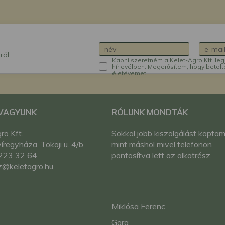
ról.
Kapni szeretném a Kelet-Agro Kft. leg
hírlevélben. Megerősítem, hogy betölt
életévemet.
 VAGYUNK
RÓLUNK MONDTÁK
ro Kft.
Sokkal jobb kiszolgálást kaptam
regyháza, Tokaji u. 4/b
mint máshol mivel telefonon
223 32 64
pontosítva lett az alkatrész.
z@keletagro.hu
Miklósa Ferenc
Gara