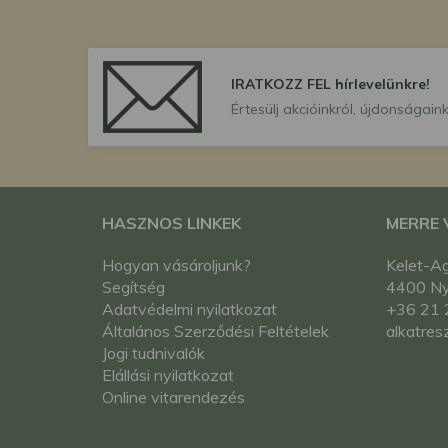
IRATKOZZ FEL hírlevelünkre!
Értesülj akcióinkról, újdonságaink
HASZNOS LINKEK
MERRE
Hogyan vásároljunk?
Kelet-Ag
Segítség
4400 Nyí
Adatvédelmi nyilatkozat
+36 21 
Általános Szerződési Feltételek
alkatres
Jogi tudnivalók
Elállási nyilatkozat
Online vitarendezés