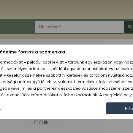
MTZ ü
védelme fontos a számunkra
non-or
nformációkat – például cookie-kat – tárolunk egy eszközön vagy ho
, és személyes adatokat – például egyedi azonosítókat és az eszköz
Ár:
1 3
t – kezelünk személyre szabott hirdetések és tartalom nyújtásához,
ettségi adatok gyűjtéséhez, valamint termékek kifejlesztéséhez és
Elérhetőség
gedélyével mi és a partnereink eszközleolvasásos módszerrel szer
és azonosítási információkat is felhasználhatunk. A megfelelő helyr
Szállítás:
hogy mi és a partnereink a fent leírtak szerint adatkezelést végezz
Szállítási m
járulás megadása vagy elutasítása előtt részletesebb információkh
s
Elf
llításait. Felhívjuk figyelmét, hogy személyes adatainak bizonyos 
Cikkszám:
az Ön hozzájárulása, de jogában áll tiltakozni az ilyen jellegű adatke
 a weboldalra érvényesek. Erre a webhelyre visszatérve vagy az ada