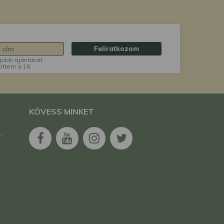
Feliratkozom
jobb ajánlatait
öttem a 16.
KÖVESS MINKET
,