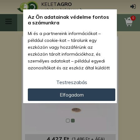
KELET
AGRO
webshop.keletagro.hu
Az Ön adatainak védelme fontos
0
a számunkra
Mi és a partnereink információkat –
például cookie-kat – tárolunk egy
Ülésrugó új típus (33x200
eszközön vagy hozzáférünk az
mm)
eszközön tárolt információkhoz, és
személyes adatokat – például egyedi
azonosítókat és az eszköz által küldött
alapvető információkat – kezelünk
személyre szabott hirdetések és
Testreszabás
tartalom nyújtásához, hirdetés- és
Elfogadom
tartalomméréshez, nézettségi adatok
gyűjtéséhez, valamint termékek
kifejlesztéséhez és a termékek
javításához. Az Ön engedélyével mi és a
partnereink eszközleolvasásos
módszerrel szerzett pontos geolokációs
adatokat és azonosítási információkat
4 427 Ft
(3 486 Ft + ÁFA)