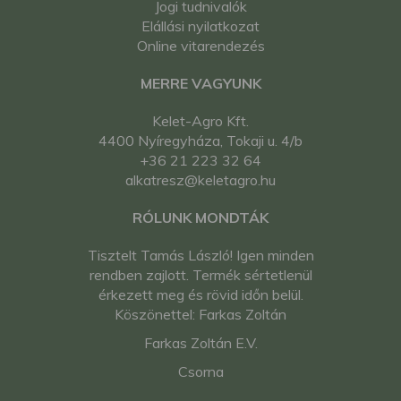
Jogi tudnivalók
Elállási nyilatkozat
Online vitarendezés
MERRE VAGYUNK
Kelet-Agro Kft.
4400 Nyíregyháza, Tokaji u. 4/b
+36 21 223 32 64
alkatresz@keletagro.hu
RÓLUNK MONDTÁK
Tisztelt Tamás László! Igen minden
rendben zajlott. Termék sértetlenül
érkezett meg és rövid időn belül.
Köszönettel: Farkas Zoltán
Farkas Zoltán E.V.
Csorna