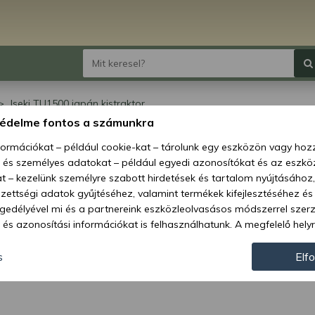
Iseki TU1500 japán kistraktor
védelme fontos a számunkra
ki TU1500 japán
nformációkat – például cookie-kat – tárolunk egy eszközön vagy ho
, és személyes adatokat – például egyedi azonosítókat és az eszköz
traktor
t – kezelünk személyre szabott hirdetések és tartalom nyújtásához,
ettségi adatok gyűjtéséhez, valamint termékek kifejlesztéséhez és
gedélyével mi és a partnereink eszközleolvasásos módszerrel szer
és azonosítási információkat is felhasználhatunk. A megfelelő helyr
hogy mi és a partnereink a fent leírtak szerint adatkezelést végezz
járulás megadása vagy elutasítása előtt részletesebb információkh
s
Elf
llításait. Felhívjuk figyelmét, hogy személyes adatainak bizonyos 
az Ön hozzájárulása, de jogában áll tiltakozni az ilyen jellegű adatke
 a weboldalra érvényesek. Erre a webhelyre visszatérve vagy az ada