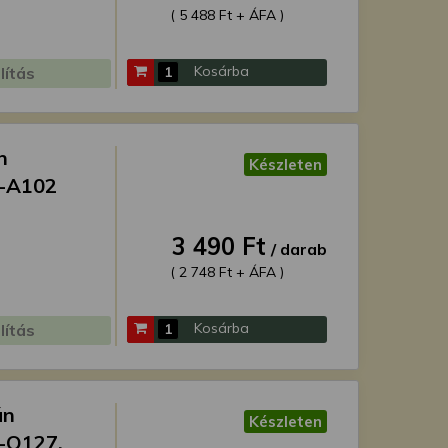
( 5 488 Ft + ÁFA )
Kosárba
lítás
n
Készleten
A-A102
3 490 Ft
/ darab
( 2 748 Ft + ÁFA )
Kosárba
lítás
án
Készleten
-O127,