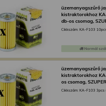
üzemanyagszűrő j
kistraktorokhoz KA
db-os csomag, SZ
Cikkszám: KA-F103 10pcs
Normál szál
üzemanyagszűrő j
kistraktorokhoz KA
os csomag, SZUPE
Cikkszám: KA-F103 3pcs 