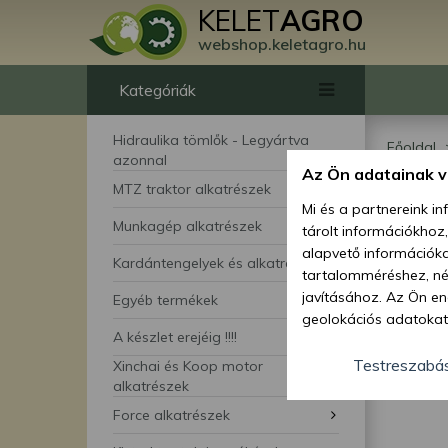
KELET
AGRO
webshop.keletagro.hu
Kategóriák
Hidraulika tömlők - Legyártva
Főoldal
azonnal
Az Ön adatainak 
Ise
MTZ traktor alkatrészek
Mi és a partnereink i
Munkagép alkatrészek
tárolt információkhoz
kis
alapvető információka
Kardántengelyek és alkatrészei
tartalomméréshez, néz
javításához. Az Ön en
Egyéb termékek
geolokációs adatokat 
A készlet erejéig !!!!
hozzájárulhat ahhoz, 
lehetőségként a hozzá
Testreszabá
Xinchai és Koop motor
megváltoztathatja beá
alkatrészek
feltétlenül szükséges 
Force alkatrészek
beállításai csak erre