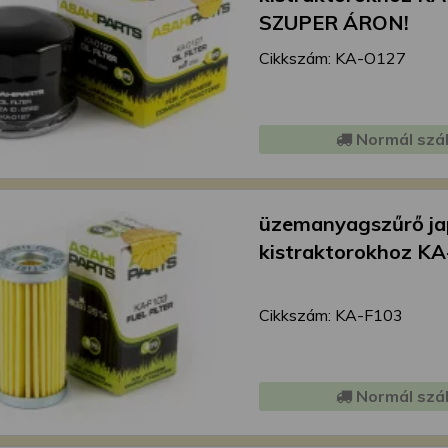
SZUPER ÁRON!
Cikkszám: KA-O127
Normál szál
üzemanyagszűrő j
kistraktorokhoz K
Cikkszám: KA-F103
Normál szál