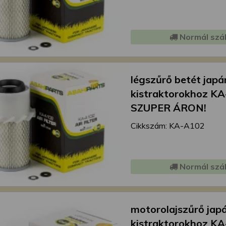
Normál szál
légszűrő betét japá
kistraktorokhoz K
SZUPER ÁRON!
Cikkszám: KA-A102
Normál szál
motorolajszűrő jap
kistraktorokhoz KA