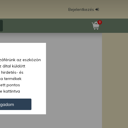
Bejelentkezés
0
zzáférünk az eszközön
 által küldött
 hirdetés- és
 a termékek
zett pontos
e kattintva
ünk. Másik
oz juthat, és
ogadom
kezeléséhez nem
zelés ellen. A
tvédelmi szabályzatunk