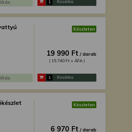
Kosárba
lítás
vattyú
Készleten
19 990 Ft
/ darab
( 15 740 Ft + ÁFA )
Kosárba
lítás
őkészlet
Készleten
6 970 Ft
/ darab