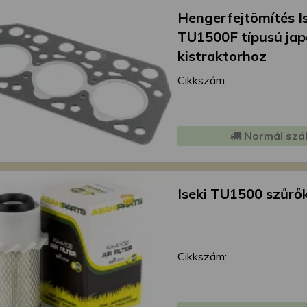
Hengerfejtömítés I
TU1500F típusú ja
kistraktorhoz
Cikkszám:
Normál szál
Iseki TU1500 szűrő
Cikkszám: