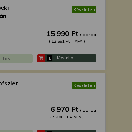
seki
Készleten
pán
15 990 Ft
/ darab
( 12 591 Ft + ÁFA )
Kosárba
lítás
készlet
Készleten
6 970 Ft
/ darab
( 5 488 Ft + ÁFA )