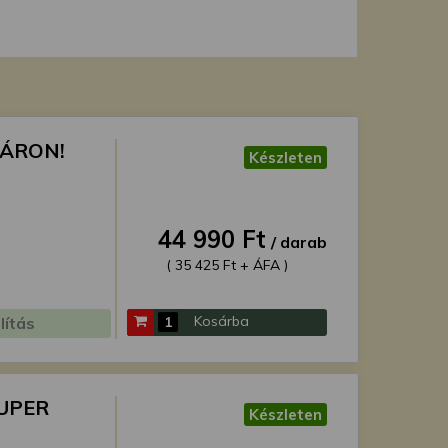
 ÁRON!
Készleten
44 990 Ft
/ darab
( 35 425 Ft + ÁFA )
Kosárba
lítás
ZUPER
Készleten