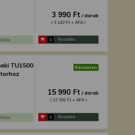
3 990 Ft
/ darab
( 3 142 Ft + ÁFA )
Kosárba
lítás
seki TU1500
Készleten
ktorhoz
15 990 Ft
/ darab
( 12 591 Ft + ÁFA )
Kosárba
lítás