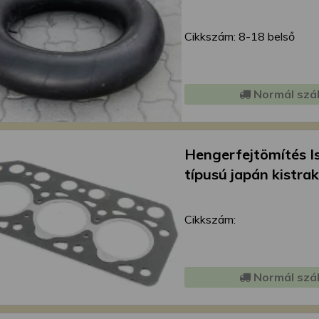
Cikkszám: 8-18 belső
Normál szál
Hengerfejtömítés I
típusú japán kistra
Cikkszám:
Normál szál