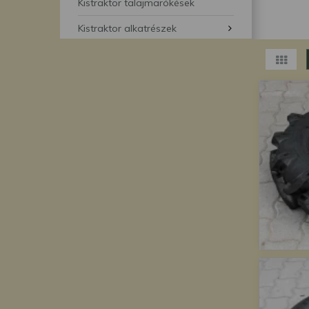
segítségével bármikor 
Kistraktor talajmarókések
Kistraktor alkatrészek