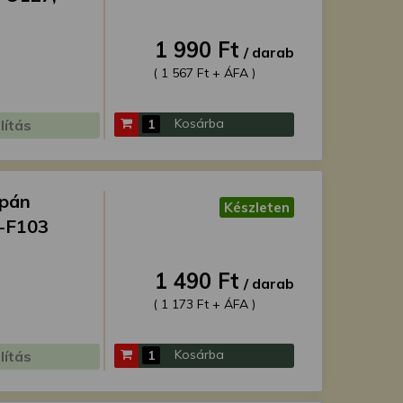
1 990 Ft
/ darab
( 1 567 Ft + ÁFA )
Kosárba
lítás
apán
Készleten
A-F103
1 490 Ft
/ darab
( 1 173 Ft + ÁFA )
Kosárba
lítás