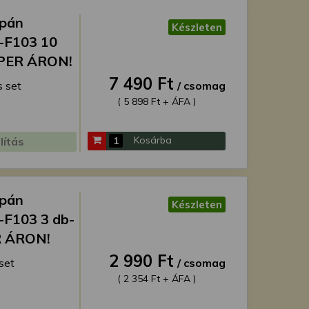
apán
Készleten
-F103 10
UPER ÁRON!
7 490 Ft
 set
/ csomag
( 5 898 Ft + ÁFA )
Kosárba
lítás
apán
Készleten
-F103 3 db-
R ÁRON!
2 990 Ft
set
/ csomag
( 2 354 Ft + ÁFA )